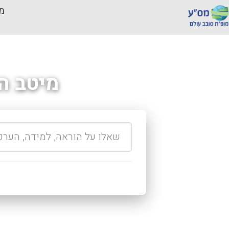
מכ
מיטב ה