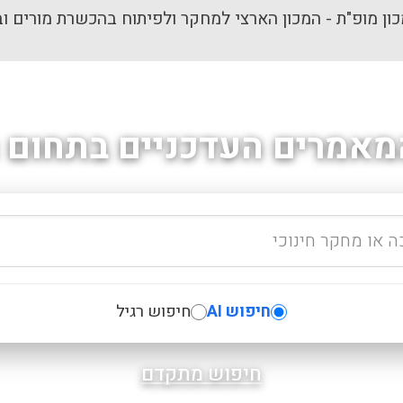
ון מופ"ת - המכון הארצי למחקר ולפיתוח בהכשרת מורים וב
מאמרים העדכניים בתחום ה
חיפוש AI
חיפוש רגיל
חיפוש מתקדם