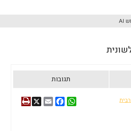
 AI
שונית
תגובות
X
E
F
W
רבית
m
a
h
ai
ce
at
l
b
s