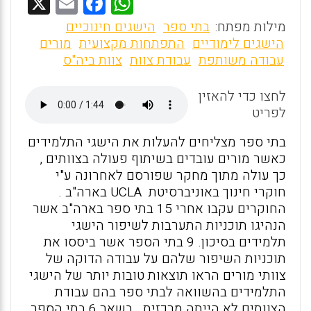
X
E
F
W
m
a
h
מילות מפתח:
בתי ספר
הישגים חינוכיים
ai
ce
at
הישגים לימודיים
התפתחות מקצועית
מורים
עבודה משותפת
עבודת צוות
צוות ביה"ס
l
b
s
o
A
לחצו כדי להאזין
o
p
לפריט
k
p
בתי ספר מצליחים להעלות את הישגי התלמידים
כאשר מורים עובדים בשיתוף פעולה בצוותים ,
כך עולה מתוך מחקר שפורסם לאחרונה ע"י
חוקרי חינוך באוניברסיטת
UCLA
בארה"ב .
החוקרים עקבו אחרי 15 בתי ספר בארה"ב אשר
הנהיגו תוכניות התערבות לשיפור הישגי
תלמידים בסיכון. 9 בתי הספר אשר ביססו את
תוכניות השיפור שלהם על עבודה הדוקה של
צוותי מורים הראו תוצאות טובות יותר של הישגי
התלמידים בהשוואה לבתי ספר בהם עבודת
הצוותים לא הייתה מרכזית. בשאר 6 בתי הספר