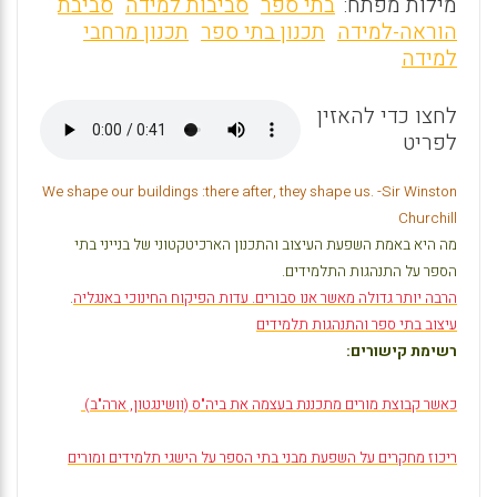
m
a
h
מילות מפתח:
בתי ספר
סביבות למידה
סביבת
ai
ce
at
הוראה-למידה
תכנון בתי ספר
תכנון מרחבי
למידה
l
b
s
o
A
לחצו כדי להאזין
o
p
לפריט
k
p
We shape our buildings
:
there after, they shape us. -Sir Winston
Churchill
מה היא באמת השפעת העיצוב והתכנון הארכיטקטוני של בנייני בתי
הספר על התנהגות התלמידים.
הרבה יותר גדולה מאשר אנו סבורים. עדות הפיקוח החינוכי באנגליה
.
עיצוב בתי ספר והתנהגות תלמידים
רשימת קישורים:
כאשר קבוצת מורים מתכננת בעצמה את ביה"ס (וושינגטון, ארה"ב)
ריכוז מחקרים על השפעת מבני בתי הספר על הישגי תלמידים ומורים