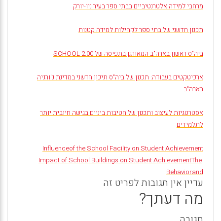
מרחבי למידה אלטרנטיביים בבתי ספר בעיר ניו-יורק
תכנון חדשני של בתי ספר לקהילות למידה קטנות
ביה"ס ראשון בארה"ב המאורגן בתפיסה של
SCHOOL 2.00
ארכיטקטים בעבודה: תכנון של ביה"ס תיכון חדשני במדינת ג'ורגיה
בארה"ב
אסטרטגיות לעיצוב ותכנון של חטיבות ביניים בגישה חיובית יותר
לתלמידים
Influenceof the School Facility on Student Achievement
Impact of School Buildings on Student Achievement
The
Behavior
and
עדיין אין תגובות לפריט זה
מה דעתך?
תגובה