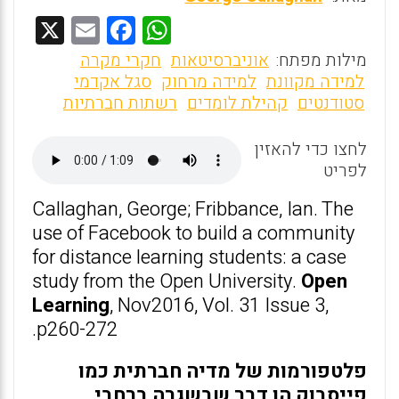
X
E
F
W
m
a
h
מילות מפתח:
אוניברסיטאות
חקרי מקרה
ai
ce
at
למידה מקוונת
למידה מרחוק
סגל אקדמי
סטודנטים
קהילת לומדים
רשתות חברתיות
l
b
s
o
A
לחצו כדי להאזין
o
p
לפריט
k
p
Callaghan, George; Fribbance, Ian. The
use of Facebook to build a community
for distance learning students: a case
study from the Open University.
Open
Learning
, Nov2016, Vol. 31 Issue 3,
p260-272.
פלטפורמות של מדיה חברתית כמו
פייסבוק הן דבר שבשגרה ברחבי