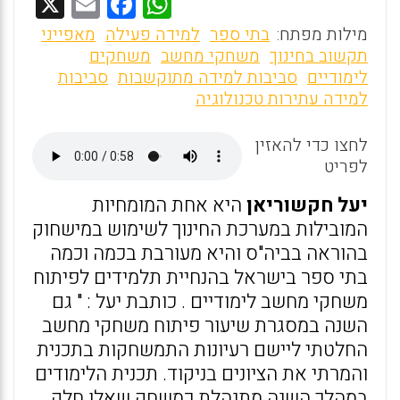
X
E
F
W
m
a
h
מילות מפתח:
בתי ספר
למידה פעילה
מאפייני
ai
ce
at
תקשוב בחינוך
משחקי מחשב
משחקים
לימודיים
סביבות למידה מתוקשבות
סביבות
l
b
s
למידה עתירות טכנולוגיה
o
A
o
p
לחצו כדי להאזין
לפריט
p
k
יעל חקשוריאן
היא אחת המומחיות
המובילות במערכת החינוך לשימוש במישחוק
בהוראה בביה"ס והיא מעורבת בכמה וכמה
בתי ספר בישראל בהנחיית תלמידים לפיתוח
משחקי מחשב לימודיים . כותבת יעל : " גם
השנה במסגרת שיעור פיתוח משחקי מחשב
החלטתי ליישם רעיונות התמשחקות בתכנית
והמרתי את הציונים בניקוד. תכנית הלימודים
במהלך השנה מתנהלת כמשחק שאלו חלק