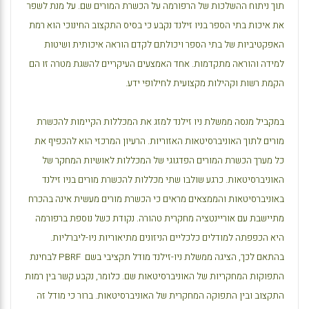
תוך ניתוח ההשלכות של הרפורמה על הכשרת המורים שם. על מנת לשפר
את איכות בתי הספר בניו זילנד נקבע כי בסיס התקצוב החינוכי הוא רמת
האפקטיביות של בתי הספר ויכולתם לקדם הוראה איכותית ושיטות
למידה והוראה מתקדמות. אחד האמצעים העיקריים להשגת מטרה זו הם
הקמת רשות וקהילות מקצועית לחילופי ידע.
במקביל מנסה ממשלת ניו זילנד למזג את המכללות הקיימות להכשרת
מורים לתוך האוניברסיטאות האזוריות. הרעיון המרכזי הוא להכפיף את
כל מערך הכשרת המורים הפדגוגי של המכללות לאושיות המחקר של
האוניברסיטאות. כרגע שולבו שתי מכללות להכשרת מורים בניו זילנד
באוניברסיטאות והממצאים מראים כי הכשרת מורים מעשית אינה בהכרח
מתיישבת עם אוריינטציה מחקרית טהורה. נקודת כשל נוספת ברפורמה
היא הכפפתה למודלים כלכליים הניזונים מתיאוריות ניו-ליברליות.
בהתאם לכך, הציגה ממשלת ניו-זילנד מודל תקציבי בשם
PBRF
לבחינת
התפוקות המחקריות של האוניברסיטאות שם. כלומר, נקבע קשר בין רמות
התקצוב ובין התפוקה המחקרית של האוניברסיטאות. ברור כי מודל זה