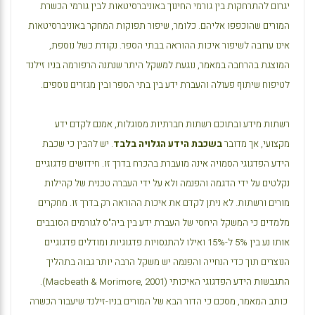
יגרום להתרחקות בין גורמי החינוך באוניברסיטאות לבין גורמי הכשרת
המורים שהוכפפו אליהם. כלומר, שיפור תפוקות המחקר באוניברסיטאות
אינו ערובה לשיפור איכות ההוראה בבתי הספר. נקודת כשל נוספת,
המוצגת בהרחבה במאמר, נוגעת למשקל היתר שנתנה הרפורמה בניו זילנד
לטיפוח שיתוף פעולה והעברת ידע בין בתי הספר ובין מגזרים נוספים.
רשתות מידע ובתוכם רשתות חברתיות מסוגלות, אמנם לקדם ידע
מקצועי, אך מדובר
בשכבת הידע הגלויה בלבד
. יש להבין כי שכבת
הידע הפדגוגי הסמויה אינה מועברת בהכרח בדרך זו. חידושים פדגוגיים
נקלטים על ידי הדגמה והפנמה ולא על ידי העברה טכנית של קהילות
מורים ורשתות. לא ניתן לקדם את איכות ההוראה רק בדרך זו. מחקרים
מלמדים כי המשקל היחסי של העברת ידע בין ביה"ס לגורמים הסובבים
אותו נע בין 5% ל-15% ואילו להתנסויות פדגוגיות ומודלים פדגוגיים
הנוצרים תוך כדי הנחייה והפנמה יש משקל הרבה יותר גבוה בתהליך
התגבשות הידע הפדגוגי האיכותי (
Macbeath & Morimore, 2001
).
כותב המאמר, מסכם כי הדור הבא של המורים בניו-זילנד שיעבור הכשרה