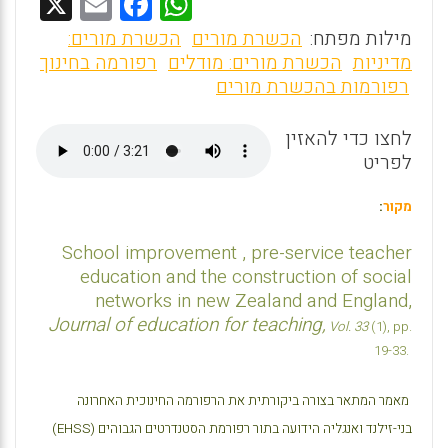
X
E
F
W
m
a
h
מילות מפתח:
הכשרת מורים
הכשרת מורים:
ai
ce
at
מדיניות
הכשרת מורים: מודלים
רפורמה בחינוך
רפורמות בהכשרת מורים
l
b
s
o
A
לחצו כדי להאזין
o
p
לפריט
k
p
מקור
:
School improvement , pre-service teacher
education and the construction of social
networks in new Zealand and England,
Journal of education for teaching
,
Vol. 33
(1), pp.
19-33.
מאמר המתאר בצורה ביקורתית את הרפורמה החינוכית האחרונה
בני-זילנד ואנגליה הידועה בתור רפורמת הסטנדרטים הגבוהים (
EHSS
)