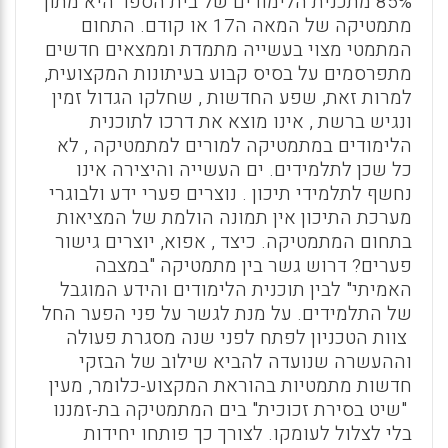
85% מתכנית הלימודים של בית הספר היא מתוך
מתמטיקה של המאה ה17 או קודם. התחום
המתמטי מצוי בעשייה מתמדת וממצאים חדשים
מתפרסמים על בסיס קבוע בעיתונות המקצועית,
למרות זאת, שפע החדשות , שחלקו הגדול זמין
ונגיש ברשת , אינו מוצא את דרכו לתוכנית
הלימודים במתמטיקה למורים למתמטיקה , לא
כל שכן לתלמידים. ים העשייה והיצירה אינו
נחשף לתלמידי תיכון . נוצרים פערי ידע ולבוגרי
מערכת התיכון אין תמונה הולמת של המציאות
בתחום המתמטיקה. כיצד , אפוא, יוצרים גישור
פערים? דרוש גשר בין מתמטיקה "במצבה
האמיתי" לבין תוכנית הלימודים והידע המוגבל
של התלמידים. על מנת לגשר על פני הפער החל
צוות הטכניון לפתח לפני שנה מסגרת פעולה
וההעשרה שנועדה להביא שילוב של הבזקי
חדשות מתמטיות בהוראת המקצוע-כלומר, מעין
"שיט בסירת זכוכית" בים המתמטיקה בת-זמננו
בלי לצלול לעומקו. לצורך כך פותחו יחידות