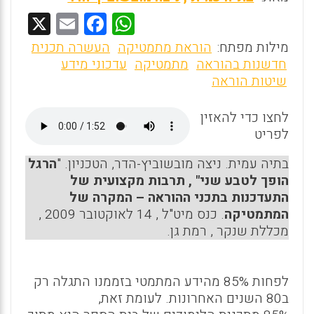
X
E
F
W
m
a
h
מילות מפתח:
הוראת מתמטיקה
העשרה תכנית
ai
ce
at
חדשנות בהוראה
מתמטיקה
עדכוני מידע
שיטות הוראה
l
b
s
o
A
לחצו כדי להאזין
o
p
לפריט
k
p
בתיה עמית. ניצה מובשוביץ-הדר, הטכניון. "
הרגל
הופך לטבע שני" , תרבות מקצועית של
התעדכנות בתכני ההוראה – המקרה של
המתמטיקה
. כנס מיט"ל , 14 לאוקטובר 2009 ,
מכללת שנקר , רמת גן.
לפחות 85% מהידע המתמטי בזממנו התגלה רק
ב80 השנים האחרונות. לעומת זאת,