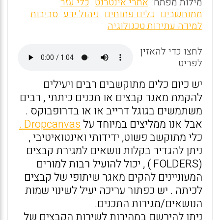
m
a
h
מילות מפתח:
אתרי אינטרנט
כלי עזר
ai
ce
at
ממוחשבים
כלים פתוחים
ניהול ידע
סביבות
למידה עתירות טכנולוגיה
l
b
s
o
A
לחצו כדי להאזין
o
p
לפריט
k
p
יש כיום כלים מתוקשבים רבים ויעילים
להקמת מאגר קבצים או תכנים כיתתי , רבים
משתמשים בגוגל דרייב או או בדרופבוקס .
אבל אנו ממליצים במיוחד על
Dropcanvas .
כלי מתוקשב פשוט, ידידותי ואינטואיטיבי ,
ניתן להגדיר בקלות נושאים למגירת קבצים
(FOLDERS ) , יכול להועיל רבות למורים
המעוניינים להקים מאגר שיתופי של קבצים
לכיתה . יש כפתור עריכה יעיל לשינוי שמות
הנושאים/מגירות התכנים.
ניתן להירשם במהירות לשירות הקבצים של