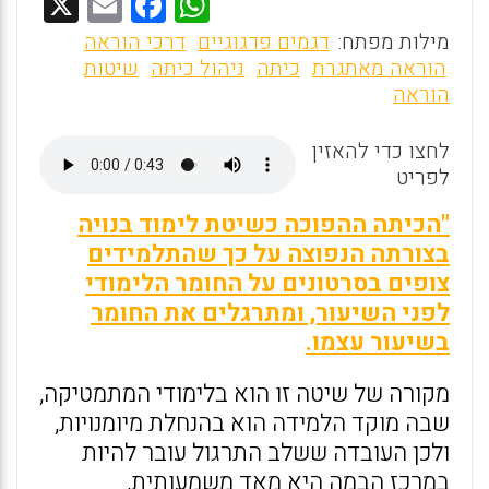
X
E
F
W
m
a
h
מילות מפתח:
דגמים פדגוגיים
דרכי הוראה
ai
ce
at
הוראה מאתגרת
כיתה
ניהול כיתה
שיטות
הוראה
l
b
s
o
A
לחצו כדי להאזין
o
p
לפריט
k
p
"הכיתה ההפוכה כשיטת לימוד בנויה
בצורתה הנפוצה על כך שהתלמידים
צופים בסרטונים על החומר הלימודי
לפני השיעור, ומתרגלים את החומר
בשיעור עצמו.
מקורה של שיטה זו הוא בלימודי המתמטיקה,
שבה מוקד הלמידה הוא בהנחלת מיומנויות,
ולכן העובדה ששלב התרגול עובר להיות
במרכז הבמה היא מאד משמעותית,