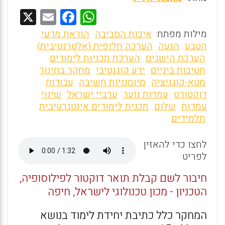
X
E
F
W
m
a
h
מילות מפתח:
איכות הסביבה
הוראת מדעי
ai
ce
at
הטבע
הנעה
הערכה חלופית (אלטרנטיבית)
הערכת הישגים
הערכת תכניות לימודים
l
b
s
חטיבות ביניים
ידע קוגנטיבי
מחקר בחינוך
o
A
מטא-קוגניציה
מיומנויות חשיבה
עבודות
o
p
דוקטורט
עמדות נוער
ערביי ישראל
שינוי
עמדות
שלום
תכנית לימודים אינטגרטיבית
k
p
תלמידים
לחצו כדי להאזין
לפריט
חיבור לשם קבלת תואר דוקטור לפילוסופיה,
הטכניון - מכון טכנולוגי לישראל, חיפה
המחקר כלל כתיבת יחידת לימוד בנושא