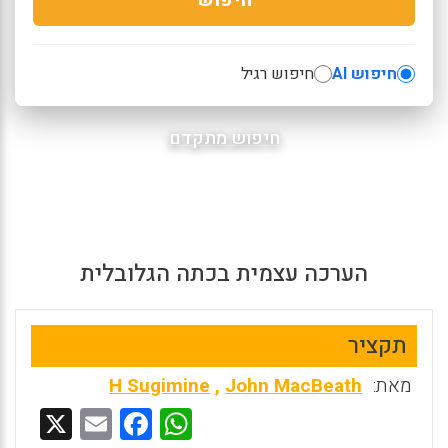
חיפוש AI
חיפוש רגיל
חיפוש מתקדם
הערכה עצמית בכתה הגלובלית
תקציר
מאת:
John MacBeath
,
H Sugimine
X
E
F
W