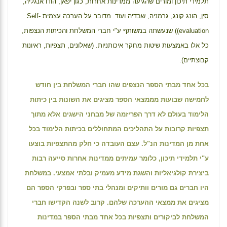
תלמידי תיכון ומורים שהגיעה ממדינות אחרות, כגון יפאן, הודו אנגליה,
סין, הונג קונג, גרמניה, שבדיה ועוד. מדובר על הערכה עצמית
Self-
evaluation
)) שנעשתה במשותף ע"י חברי המשלחת והכיתות הנצפות,
כל אלו באמצעות שיטות מחקר איכותניות. (שאלונים, תצפיות, ראיונות
קבוצתיים).
בכל אחד מבתי הספר הנצפים שהו חברי המשלחת בין חודש
לחמישה שבועות מממצאי הספר מציגים את השונות בין כיתות
הלימוד בעולם לא דרך הפריזמה של מבחני הישגים אלא מתוך
תצפיות קרובות על התהליכים המתחוללים בכיתות הלימוד בכל
אחת מן המדינות הנ"ל. עצם העובדה כי חלק מהתצפיות בוצעו
ע"י תלמידי תיכון, כלומר עמיתים ממדינות אחרות סייעה רבות
ביצירת קולגיאליות והשגת מידע מעמיק ובלתי אמצעי. במשלחת
היו חברים גם מורים וותיקים ומנהלי בתי ספר ובפרקי הספר הם
מציגים את ממצאי ההערכה שלהם. קרוב לשנה הקדישו חברי
המשלחת לביקורים ותצפיות בכל אחד מבתי הספר במדינות