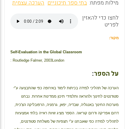
m
a
h
מילות מפתח:
בתי ספר תיכוניים
הערכה עצמית
ai
ce
at
לחצו כדי להאזין
s
b
l
לפריט
o
A
o
p
מקור:
k
p
Self-Evaluation in the Global Classroom
: Routledge Falmer, 2003
London
על הספר
:
הערכה של תהליכי למידה בכיתות לימוד באירופה כפי שהתבצעה ע"י
סטודנטים לחינוך ולהוראה ותלמידי תיכון ממדינות אחרות. נבחנו
מערכות החינוך באנגליה, שבדיה, יפאן, גרמניה, הרפובליקה הצ'כית,
דרום אפריקה ודרום קוריאה. הספר מציג זוויות ראייה בלתי אמצעיות
לתהליכי למידה כפי שאובחנו ע"י תצפיות של משלחת סטודנטים,