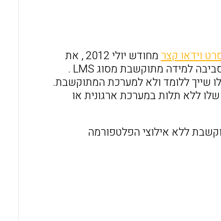
l
b
s
o
A
o
p
רט וידאו קצר
מחודש יולי 2012 , את
k
p
העקרונות המנחים של סביבת למידה מתואמת אישית (PLE ) מול סביבה למידה מתוקשבת מסוג LMS .
ידע עם כל הנגזרות שלו שייך ללומד ולא למערכת המתוקשבת.
שלו ללא תלות במערכת ארגונית או
ה מתוקשבת ללא אילוצי הפלטפורמה