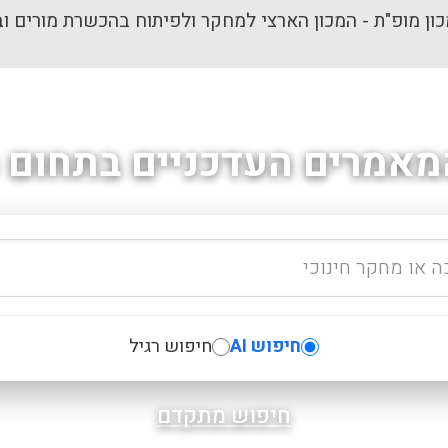
ון מופ"ת - המכון הארצי למחקר ולפיתוח בהכשרת מורים וב
מאמרים העדכניים בתחום ה
חיפוש AI
חיפוש רגיל
חיפוש מתקדם