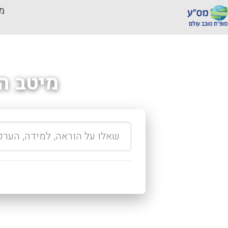
מכ
מיטב ה