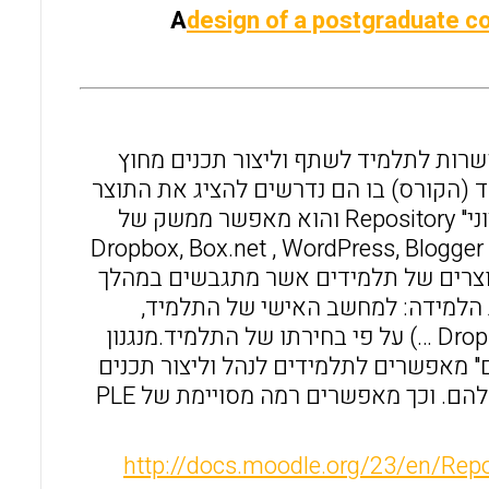
A
design of a postgraduate co
הול למידה/הוראה חדשות, כגון מוודל 2+ Moodleמאפשרות לתלמיד לשתף וליצור תכנים מחוץ
 (הקורס) בו הם נדרשים להציג את התוצר
באופן עצמאי או כתוצר של קבוצה/צוות.מנגנון זה נקרא "מאגר חיצוני" Repository והוא מאפשר ממשק של
רכת מוודל עם שרותי תוכן ואחסון חיצוניים כגון: גוגל מסמכים, Dropbox, Box.net , WordPress, Blogger ,
מה, תוצרים של תלמידים אשר מתגבשים במהלך
ת הלמידה: למחשב האישי של התלמיד,
למערכת אחסון וניהול תוכן מקוונת (גוגל מסמכים, Dropbox , SkyDrive …) על פי בחירתו של התלמיד.מנגנון
חיצוני" ו"תיק תוצרים" מאפשרים לתלמידים לנהל וליצור תכנים
ם. וכך מאפשרים רמה מסויימת של PLE
http://docs.moodle.org/23/en/Repo