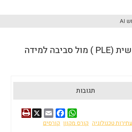
 AI
העקרונות המנחים של סביבת למידה מתואמת אישית (PLE ) מול סביבה למידה
תגובות
X
E
F
W
m
a
h
תירות טכנולוגיה
קורס מקוון
קורסים
ai
ce
at