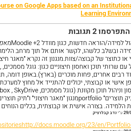
urse on Google Apps based on an Institution
Learning Enviro
רסמו 2 תגובות
מערכות לני
דה ובשלב כלשהו, לקשר אותם אל תוך מרחב הלימוד
מע
SkyDr ועוד רבים אחרים, פחות מוכרים (בארץ).באופן דו
ן אישי או קבוצתי, יכולים להתנייד אל מחוץ למערכ
זה נקראה "תיק תוצרים" portfolioמנגון "מאגר 
הלמידה. בצורה אישית או קבוצתית, בכלים הנוחים לה
29/
ע״י
נדב קבלרציק
sitorieshttp://docs.moodle.org/23/en/Portfolio