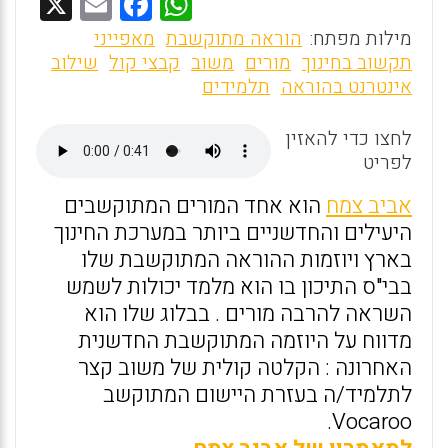
X
E
F
W
m
a
h
מילות מפתח:
הוראה מתוקשבת
מאפייני
ai
ce
at
תקשוב בחינוך
מורים
משוב
קבצי קול
שילוב
אינטרנט בהוראה
תלמידים
l
b
s
o
A
לחצו כדי להאזין
o
p
לפריט
k
p
אביב צמח
הוא אחד המורים המתוקשבים
היעילים והחדשניים ביותר במערכת החינוך
בארץ ויוזמות ההוראה המתוקשבת שלו
בבי"ס התיכון בו הוא מלמד יכולות לשמש
השראה להרבה מורים . בבלוג שלו הוא
מדווח על היוזמה המתוקשבת החדשנית
האחרונה : הקלטה קולית של משוב קצר
לתלמיד/ה בעזרת היישום המתוקשב
Vocaroo.