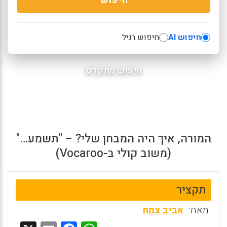
חיפוש AI
חיפוש רגיל
חיפוש מתקדם
המורה, איך היה המבחן שלי? – "תשמע…"
(משוב קולי ב-Vocaroo)
תקציר
מאת:
אביב צמח