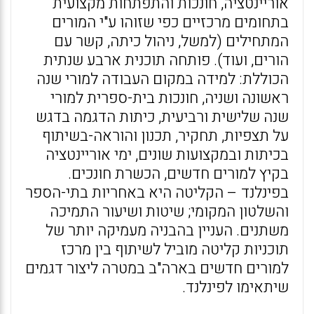
אוריינטציה, חונכות והתפתחות מקצועית
בתחומים מרכזיים כפי שזוהו ע"י המורים
המתחילים (למשל, ניהול כיתה, קשר עם
הורים, ועוד). פותחה תוכנית ארבע שנתית
הכוללת: למידה במקום העבודה למורי שנה
ראשונה ושניה, חונכות בית-ספרית למורי
שנה שלישית ורביעית, כיתות הדגמה בדגש
על תצפיות, תחקיר, תכנון והוראה-בשיתוף
בכיתות ובמקצועות שונים, ימי אוריינטציה
בקיץ למורים חדשים, הכשרת חונכים.
בפינלנד – הקליטה היא באחריות בתי-הספר
והשלטון המקומי; שיטות ושיעור התמיכה
משתנים. העניין בהבניה מעמיקה יותר של
תוכניות קליטה מוביל לשיתוף בין מרכז
למורים חדשים בארה"ב במטרה ליצור דגמים
שיתאימו לפינלנד.