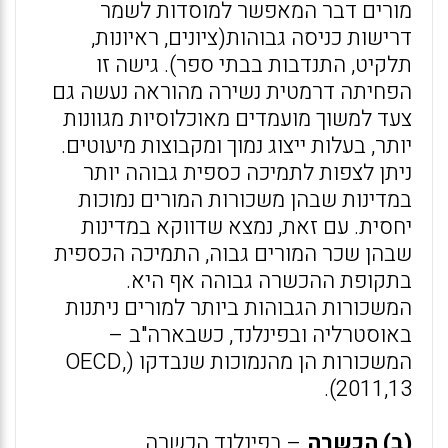
מורים דבר המאפשר למוסדות לשמר
דרישות כניסה גבוהות(ציונים, ראיונות,
תלקיט, התנדבות בבתי ספר). גישה זו
הפחיתה דרמטית נשירה מהוראה נעשה גם
צעד למשוך מועמדים מאוכלוסיות מגוונות
יותר, בעלות ייצוג נמוך ומקבוצות מיעוטים.
ניתן לצפות לתמיכה כספית גבוהה יותר
במדינות שבהן משכורות המורים נמוכות
יחסית. עם זאת, נמצא שדווקא במדינות
שבהן שכר המורים גבוה, התמיכה הכספית
בתקופת ההכשרה גבוהה אף היא.
המשכורות הגבוהות ביותר למורים ניתנות
באוסטרליה ובפינלנד, כשבארה"ב –
המשכורות הן מהנמוכות שנבדקו (OECD,
2011,13).
(ב) הכשרה
– בפינלנד הכשרה