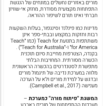
מורים באזורים נחשלים במונחים של הנגשת
התפתחות מקצועית מסודרת, מחזק אי-שוויון
חברתי ואינו תורם לשיפור ההוראה.
מדינות כמו פינלנד וסינגפור, בעלות השקעות
רבות וחזקות במקצוע ובבתי-ספר אינן
משתתפות בתנועת Teach for (כמו "Teach
for America" ו-"Teach for Australia") .
בקנדה, הצטרפות מחייבת סיום תוכנית
הכשרה מסורתית. המחויבות הבלתי
מתפשרת לסטנדרטים בהכשרה הראשונית
מלווה במערכת נדיבה של תיגמול מורים
ובדגש על למידת מורים ולא על הערכה
מענישה (Campbell et al., 2017).
המשגת "פיתוח מורה" כמערכת
–
מערכות ההתפתחות של מורים בארבע