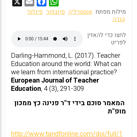
X
E
F
W
m
a
h
מילות מפתח:
אוסטרליה
סינגפור
פינלנד
ai
ce
at
קנדה
l
b
s
לחצו כדי להאזין
o
A
לפריט
o
p
Darling-Hammond, L. (2017). Teacher
k
p
Education around the world: What can
we learn from international practice?
European Journal of Teacher
Education
, 4 (3), 291-309
המאמר סוכם בידי ד"ר פנינה כץ ממכון
מופ"ת
http://www.tandfonline.com/doi/full/1