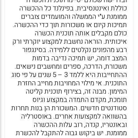
ובדרישה שכולם יסיימו תוכנית הכשרה
כוללת ואינטנסיבית. בפינלנד כל ההכשרה
ממומנת ע"י הממשלה והמועמדים צוברים
תמיכות קיום או משכורות תוך כדי ההכשרה.
כולם מקבלים אותה תוכנית הכשרה
איכותית. הוראה נחשבת למקצוע יוקרתי ורק
רבע מהפונים נקלטים ללמידה. בסינגפור
המצב דומה, יש תמיכה נדיבה בדמות
משכורת, הדרכה, ספרים ומחשבים נישאים.
ההתחייבות היא ללמד 3 – 5 שנים על פי סוג
התוכנית. אי מילוי המחויבות מחייב החזרת
המימון. מבנה זה, בצירוף תוכנית קליטה
תומכת, מקדם התמדה במקצוע וגיוס
סטודנטים חדשים. המשכורת הן בנות תחרות
בהשוואה למקצועות אחרים. באוסטרליה
ובאונטריו, קנדה, רוב עלות ההכשרה
ממומנת. יש ביקוש גבוה להתקבל להכשרת