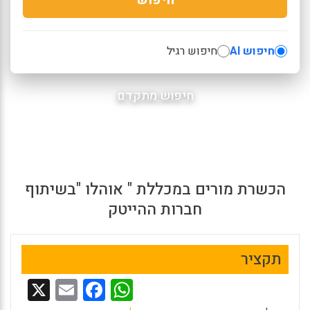
חיפוש AI
חיפוש רגיל
חיפוש מתקדם
הכשרת מורים במכללת " אוהלו "בשיתוף
חברות ההייטק
תקציר
X
E
F
W