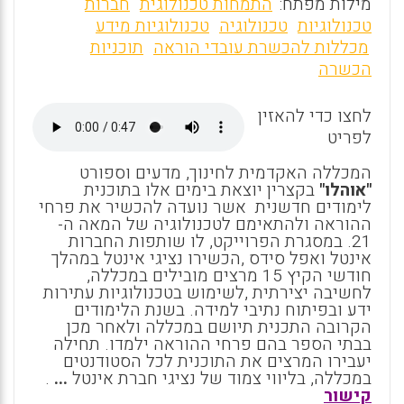
m
a
h
מילות מפתח:
התמחות טכנולוגית
חברות
ai
ce
at
טכנולוגיות
טכנולוגיה
טכנולוגיות מידע
מכללות להכשרת עובדי הוראה
תוכניות
l
b
s
הכשרה
o
A
o
p
לחצו כדי להאזין
לפריט
p
k
המכללה האקדמית לחינוך, מדעים וספורט
"אוהלו"
בקצרין יוצאת בימים אלו בתוכנית
לימודים חדשנית אשר נועדה להכשיר את פרחי
ההוראה ולהתאימם לטכנולוגיה של המאה ה-
21. במסגרת הפרוייקט, לו שותפות החברות
אינטל ואפל סידס
,
הכשירו נציגי אינטל במהלך
חודשי הקיץ 15 מרצים מובילים במכללה,
לחשיבה יצירתית
,
לשימוש בטכנולוגיות עתירות
ידע ובפיתוח נתיבי למידה. בשנת הלימודים
הקרובה התכנית תיושם במכללה ולאחר מכן
בבתי הספר בהם פרחי ההוראה ילמדו. תחילה
יעבירו המרצים את התוכנית לכל הסטודנטים
במכללה, בליווי צמוד של נציגי חברת אינטל
...
.
קישור