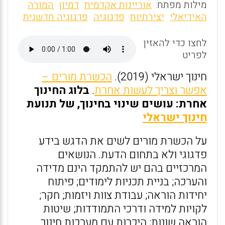
m
a
h
מילות מפתח:
אוריינות אקדמית
דמיון
המורה
ai
ce
at
האידיאלי
יצירתיות
פדגוגיה
פדגוגיה חדשנית
l
b
s
לחצו כדי להאזין
o
A
לפריט
o
p
חינוך ישראלי (2019).
הכשרת מורים –
k
p
אפשר וצריך לעשות אחרת
.
בלוג החינוך
אחרת: עושים שינוי בחינוך, של תנועת
חינוך ישראלי
על הכשרת מורים לשים את הדגש בידע
פדגוגי ולא בתחום הדעת. הנושאים
המרכזיים בהם יש להתמקד הינם מדידה
והערכה; בניית תכניות לימודים; פיתוח
יחידות הוראה; עבודת צוות ויזמות; חקר;
לקויות למידה ודרכי התמודדות; שיטות
הוראה שונות; היכרות עם מערכות חינוך