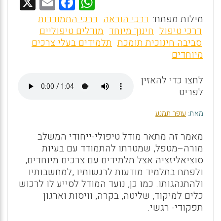
X
E
F
W
m
a
h
מילות מפתח:
דרכי הוראה
דרכי התמודדות
ai
ce
at
דרכי טיפול
חינוך מיוחד
מודלים טיפוליים
סביבה חינוכית תומכת
תלמידים בעלי צרכים
l
b
s
מיוחדים
o
A
o
p
לחצו כדי להאזין
לפריט
p
k
מאת:
עופר תמנע
מאמר זה מתאר מודל טיפולי-ייחודי המשלב
מורה–מטפל, שמטרתו להתמודד עם בעיות
סוציאליזציה אצל תלמידים עם צרכים מיוחדים,
ולפתח בתלמיד מודעות לרגשותיו ,למחשבותיו
ולהתנהגותו. כמו כן, נועד המודל לסייע לו לרכוש
כלים למיקוד, שליטה, בקרה, וויסות וארגון
תפקודי- רגשי.