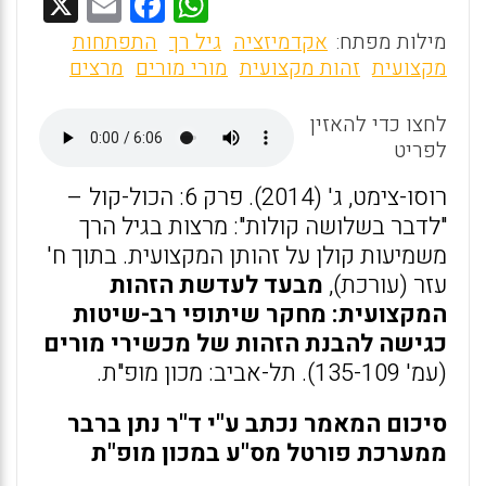
X
E
F
W
m
a
h
מילות מפתח:
אקדמיזציה
גיל רך
התפתחות
ai
ce
at
מקצועית
זהות מקצועית
מורי מורים
מרצים
l
b
s
לחצו כדי להאזין
o
A
לפריט
o
p
רוסו-צימט, ג' (2014). פרק 6: הכול-קול –
k
p
"לדבר בשלושה קולות": מרצות בגיל הרך
משמיעות קולן על זהותן המקצועית. בתוך ח'
עזר (עורכת),
מבעד לעדשת הזהות
המקצועית: מחקר שיתופי רב-שיטות
כגישה להבנת הזהות של מכשירי מורים
(עמ' 135-109). תל-אביב: מכון מופ"ת.
סיכום המאמר נכתב ע"י ד"ר נתן ברבר
ממערכת פורטל מס"ע במכון מופ"ת