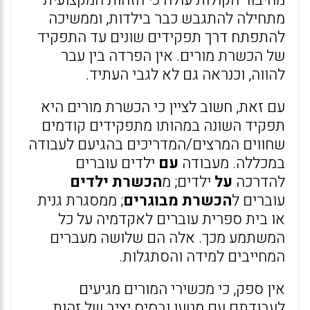
מחיבור הקולות עולה כי הזהות המקצועית
מתחילה להתגבש כבר בילדות, וממשיכה
להתפתח דרך תפקידים שונים עד התפקיד
של הכשרת מורים. אין הפרדה בין עבר
להווה, וכנראה גם לא לגבי העתיד.
עם זאת, חשוב לציין כי הכשרת מורים היא
תפקיד השונה במהותו מתפקידים קודמים
שחווים המרצים/המדריכים בהגיעם לעבודה
במכללה. מעבודה
עם
ילדים עוברים
להדרכה
על
ילדים; מ
הכשרת ילדים
עוברים ל
הכשרת מבוגרים
; ממסגרת גנית
או בית ספרית עוברים לאקדמיה על כל
המשתמע מכך. אלה הם שלושה מעברים
המחייבים למידה והסתגלות.
אין ספק, כי מכשירי המורים מגיעים
לעבודתם עם מטען ובסיס יציב של זהות