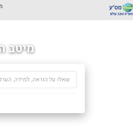
מכ
מיטב ה