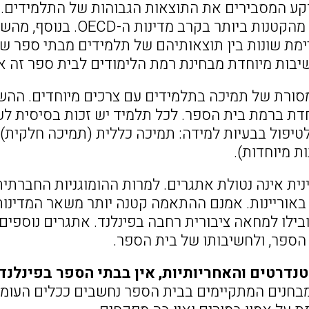
רקע המסבירים את התוצאות הגבוהות של התלמידים.
בפינלנד היא מהקטנות ביו
מת שונות בין תוצאותיהם של תלמידים מבתי ספר שונים.
שיבות מיוחדת מבחינת רמת הלימודים לבית ספר זה א
מסורת של תמיכה בתלמידים עם צרכים מיוחדים. ההש
דת ברמת בית הספר. לכל תלמיד יש זכות בסיסית לעז
לטיפול בבעיות למידה: תמיכה כללית (תמיכה חלקית)
ת מיוחדות).
ית אינה נטולת אתגרים. למרות ההומוגניות החברת
באוריינות. אמנם ההתאמה קטנה יותר משאר המדינות 
בילו למחאה ציבורית רחבה בפינלנד. אתגרים נוספים
 הספר, ולחשיבותו של בית הספר.
נדרטים והאחריותיות, אין בבתי הספר בפינלנד
מבחנים המתקיימים בבית הספר נחשבים ככלים העומד