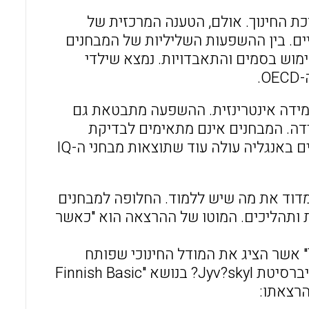
ת החינוך. אולם, הטענה המרכזית של
ם. בין ההשפעות השליליות של המבחנים
שימוש בסמים והתאבדויות. נמצא שילדי
.
למידה אינטרינזית. ההשפעה מתבטאת גם
ידה. המבחנים אינם מתאימים לבדיקת
יכולות המאה ה-21 ופוגעים ביצירתיות ובחופש המחשבה. ממחקרים באנגליה עולה עוד שתוצאות מבחני ה-IQ
מדוד את מה שיש ללמוד. החלופה למבחנים
ת ותהליכים. המוטו של ההרצאה הוא "כאשר
בסיום ההרצאה הוקרן תקציר הסרט "The Finland Phenomenon" אשר הציג את המודל החינוכי שפותח
בפינלנד. ההקרנה לוותה בהרצאתו של פרופ' Jouni V?lij?rvi מאוניברסיטת Jyv?skyl? בנושא "Finnish Basic