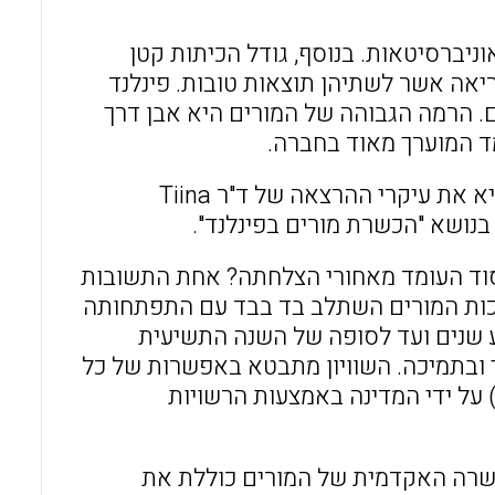
ניברסיטאות. בנוסף, גודל הכיתות קטן
וריאה אשר לשתיהן תוצאות טובות. פינלנד
. הרמה הגבוהה של המורים היא אבן דרך
ד המוערך מאוד בחברה.
של הכנס כלל 11 קבוצות דיון מקבילות. בחרנו להביא את עיקרי ההרצאה של ד"ר Tiina
הסוד העומד מאחורי הצלחתה? אחת התשובות
כות המורים השתלב בד בבד עם התפתחותה
שע שנים ועד לסופה של השנה התשיעית
ך ובתמיכה. השוויון מתבטא באפשרות של כל
) על ידי המדינה באמצעות הרשויות
ההכשרה האקדמית של המורים כוללת את