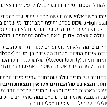
 למודל הסטנדרטי הרווח בעולם. להלן עיקרי הרצאתה:
ימו במשך אלפי שנה ונעשה בהם שימוש עוד בתקופת סי
(High-stakes testing), שכונו בסרט "תופת המבחנים", 
ה לקונפורמיות. בוגריה מגיעים מותשים לאוניברסיטא
 עולה השאלה, אם כן, האם הצלחה במבחנים שקולה
הלים ברמה הלאומית ומיועדים למדידת השיטה, בתי ה
(Selection), ואחריותיות (untability
ונה, כלומר מדידת איכות השיטה באמצעות בחינה והע
גוגיה של מורים עולה שמבחנים עתירי סיכון גורמים
חנת.
נמצא גם שלמבחנים אלו אין תוצאות חיוביו
רכו בארצות הברית נמצא שהמורים לחוצים יותר ומ
ליה נמצא שהמורים מתרכזים במה שהילדים צריכים ל
ילית על הילדים שאינם מצליחים בהם.