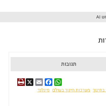
 AI
ות
תגובות
X
E
F
W
m
a
h
בחינוך
מערכות חינוך בעולם
פינלנד
ai
ce
at
l
b
s