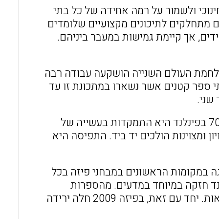
ינוכי ולשמור על רמה אחידה של כל בתי
ים מתחלקים לתיכונים מקצועיים שלומדים
ם ותיכונים כלליים בהם לומדים 50% מהתלמידים, אך קיימת גמישות במעבר ביניהם.
 היא לשים דגש על שוויון (Equity). לאחר מלחמת העולם השנייה הושקעה עבודה רבה
תי ספר קטנים אשר נשארו במתכונת זו עד
שני.
השוויון מתפרש כיום בתוצרי הלמידה. המטרה החינוכית משנות ה-70 בפינלנד היא התמקדות בעשייה של
ן ומצוינות הולכים יד ביד. התפיסה היא
גה במקומות הראשונים במבחני פיזה בכל
לנד חזקה במיוחד במדעים. מהספרות
המחקרית עולה שקיימת התאמה גבוהה בין ההנעה ללמידה והתוצאות. יחד עם זאת, בפיזה 2009 חלה ירידה