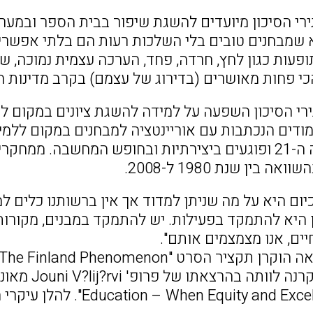
רי הסיכון מיועדים להשגת שיפור בבית הספר ובמערכ
שמבחנים טובים בלי השלכות רעות הם בלתי אפשריי
ופעות כגון לחץ, חרדה, פחד, הערכה עצמית נמוכה, 
י פחות מאושרים (בדירוג של עצמם) בקרב מדינות ה-OECD
רי הסיכון השפעה על למידה להשגת ציונים במקום 
מודים הנכתבות עם אוריינטציה למבחנים במקום ללמ
ה בין שנת 1980 ל-2008.
ום היא על מה שניתן למדוד אך אין ברשותנו כלים ל
ן היא להתמקד בפעילות. יש להתמקד במבנים, מקורו
יים, אנו מצמצמים אותם".
Education – When Equity and". להלן עיקרי הרצאתו: