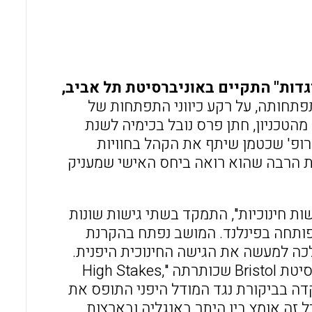
o
A
o
p
k
p
גדות" התקיים באוניברסיטת תל אביב,
תפתחותה, על רקע כיווני התפתחות של
מהטכניון, חתן פרס נובל בכימיה לשנת
 פרופ' שכטמן שיתף את הקהל בחוויות
ת הרבה שהוא רואה ביחס האישי שמעניק
ות חינוכיות", התמקד בשתי גישות שונות
פותחה בפינלנד. המושב נפתח בהקרנת
The Learning )" אשר המחיש הלכה למעשה את הגישה החינוכית היפנית.
ההקרנה לוותה בהרצאתה של פרופ' Patricia Broadfoot מאוניברסיטת Bristol שכותרתה "High Stakes,
High Price: Ho". ההרצאה התמקדה בביקורת נגד המודל היפני התופס את
 זה אומץ בין היתר באנגליה ובארצות