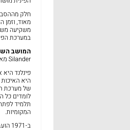
הפינית מושת
חלק מההסבר ל
מאוד, וזמן ה
משקיעה משאב
במערכת הפינ
המושב השנ
Silander מאוניברסיטת Jyv?skyl? שהוצגה במסגרת קבוצת הדיון בנושא "הכשרת מורים בפינלנד".
פינלנד היא 
היא האיכות 
של מערכת הח
לומדים כל ה
תלמיד לפתח א
המקומיות.
ב-971