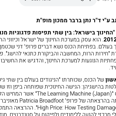
 ע"י ד"ר נתן ברבר ממכון מופ"ת
"החינוך בישראל: בין שתי תפיסות פדגוגיות מנו
. הוא עסק במערכת החינוך של ישראל וכיווני ה
 בעולם. בפתיחת הכנס נשא דברים פרופ' דני שכטמן 
כותרת "חירות הרוח, המחשבה והביקורת כתנאי להישג".
חתיות הנוגעות למערכת החינוך, והדגיש את החשיבו
ד.
שון
של הכנס, שכותרתו "הניגודים בעולם בין שתי גיש
טות בהישגיהן: הגישה החינוכית שפותחה ביפן וזו ש
תקציר הסרט "Machine (Japan
w Testing Damages Learning
 מרכזי להנעה ללימודים ולפיקוח על סטנדרטים. מודל