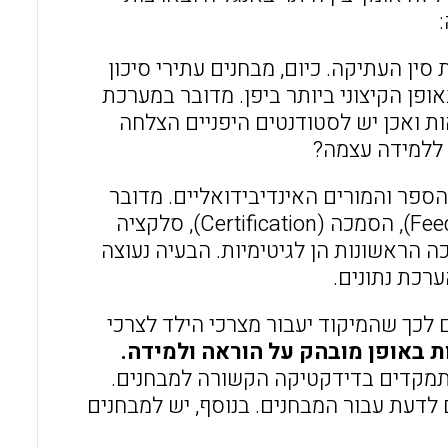
ן העתיקה. כיום, מבחנים עתירי סיכון
מיושמים באופן הקיצוני ביותר ביפן. מדובר במערכת
ות ואכן יש לסטודנטים היפניים הצלחה
 ללמידה עצמה?
ספר והמורים האינדיבידואליים. מדובר
בהערכה למדידת איכות החינוך. מטרות ההערכה הן: משוב (Feedback), הסמכה (Certification), סלקציה
Acco). שלושת נקודות ההערכה הראשונות הן לגיטימיות. הבעיה נעוצה
רכת נתונים.
 לכך שהמיקוד יעבור מצרכי הילד לצרכי
ת באופן מובהק על הוראה ולמידה.
תמקדים בדידקטיקה הקשורה למבחנים.
דעת עבור המבחנים. בנוסף, יש למבחנים