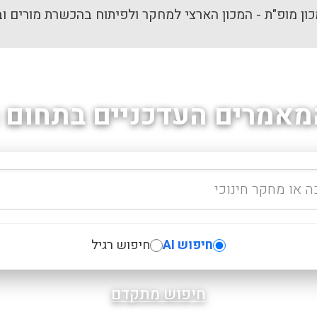
ון מופ"ת - המכון הארצי למחקר ולפיתוח בהכשרת מורים וב
מאמרים העדכניים בתחום ה
חיפוש AI
חיפוש רגיל
חיפוש מתקדם