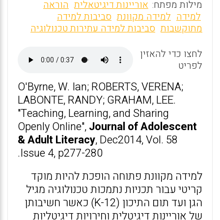
m
a
h
מילות מפתח:
אוריינות דיגיטאלית
הוראה
ai
ce
at
למידה
למידה מקוונת
סביבות למידה
מתוקשבות
סביבות למידה עתירות טכנולוגיה
l
b
s
o
A
לחצו כדי להאזין
o
p
לפריט
k
p
O'Byrne, W. Ian; ROBERTS, VERENA;
LABONTE, RANDY; GRAHAM, LEE.
"Teaching, Learning, and Sharing
Openly Online",
Journal of Adolescent
& Adult Literacy
, Dec2014, Vol. 58
Issue 4, p277-280.
למידה מקוונת פתוחה הופכת להיות מוקד
קריטי עבור תכניות נתמכות טכנולוגיה מגיל
הגן ועד תום התיכון (K-12) כאשר חשיבותן
של אוריינות דיגיטלית וחירויות דיגיטליות