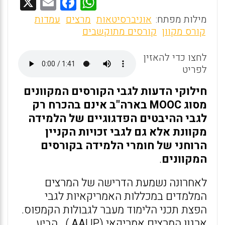
X
E
F
W
m
a
h
מילות מפתח:
אוניברסיטאות
מרצים
עמדות
ai
ce
at
קורס מקוון
קורסים מתוקשבים
l
b
s
לחצו כדי להאזין
o
A
לפריט
o
p
חילוקי הדעות לגבי הקורסים המקוונים
k
p
מסוג MOOC בארה"ב אינם בהכרח רק
לגבי ההיבטים הפדגוגיים של הלמידה
מקוונת אלא גם לגבי זכויות הקניין
הרוחני של חומרי הלמידה בקורסים
המקוונים
.
לאחרונה נשמעת הדרישה של המרצים
המלמדים במכללות האמריקאיות לגבי
הפצת תכני הלימוד מעבר לגבולות הקמפוס.
ארגון המרצים אמריקאי (AAUP ) . הביע