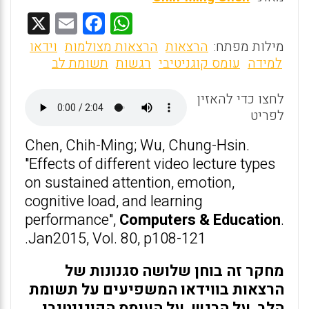
X
E
F
W
m
a
h
מילות מפתח:
הרצאות
הרצאות מצולמות
וידאו
ai
ce
at
למידה
עומס קוגניטיבי
רגשות
תשומת לב
l
b
s
לחצו כדי להאזין
o
A
לפריט
o
p
Chen, Chih-Ming; Wu, Chung-Hsin.
k
p
"Effects of different video lecture types
on sustained attention, emotion,
cognitive load, and learning
performance",
Computers & Education
.
Jan2015, Vol. 80, p108-121.
מחקר זה בוחן שלושה סגנונות של
הרצאות בווידאו המשפיעים על תשומת
הלב, על הרגש, על העומס הקוגניטיבי