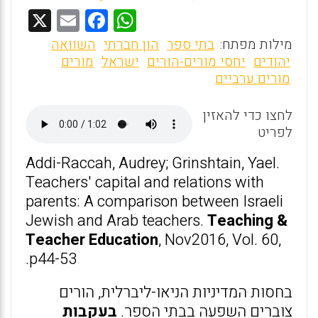
X
E
F
W
m
a
h
מילות מפתח:
בתי ספר
הון חברתי
השוואה
ai
ce
at
יהודים
יחסי מורים-הורים
ישראל
מורים
מורים ערביים
l
b
s
o
A
לחצו כדי להאזין
o
p
לפריט
k
p
Addi-Raccah, Audrey; Grinshtain, Yael.
Teachers' capital and relations with
parents: A comparison between Israeli
Jewish and Arab teachers.
Teaching &
Teacher Education
, Nov2016, Vol. 60,
p44-53.
בחסות המדיניות הניאו-ליברלית, הורים
צוברים השפעה בבתי הספר.
בעקבות