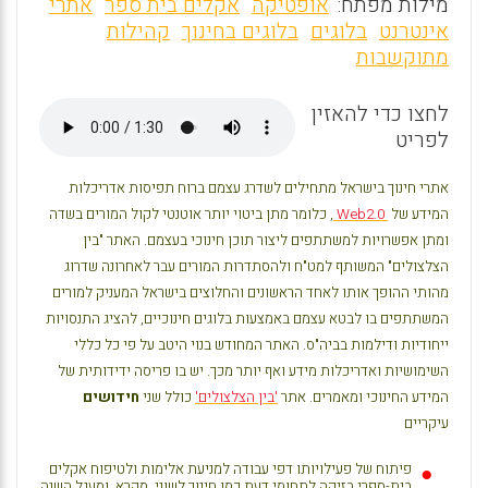
m
a
h
מילות מפתח:
אופטיקה
אקלים בית ספר
אתרי
ai
ce
at
אינטרנט
בלוגים
בלוגים בחינוך
קהילות
מתוקשבות
l
b
s
o
A
לחצו כדי להאזין
o
p
לפריט
k
p
אתרי חינוך בישראל מתחילים לשדרג עצמם ברוח תפיסות אדריכלות
המידע של
Web2.0
, כלומר מתן ביטוי יותר אוטנטי לקול המורים בשדה
ומתן אפשרויות למשתתפים ליצור תוכן חינוכי בעצמם. האתר "בין
הצלצולים" המשותף למט"ח ולהסתדרות המורים עבר לאחרונה שדרוג
מהותי ההופך אותו לאחד הראשונים והחלוצים בישראל המעניק למורים
המשתתפים בו לבטא עצמם באמצעות בלוגים חינוכיים, להציג התנסויות
ייחודיות ודילמות בביה"ס. האתר המחודש בנוי היטב על פי כל כללי
השימושיות ואדריכלות מידע ואף יותר מכך. יש בו פריסה ידידותית של
המידע החינוכי ומאמרים. אתר
'בין הצלצולים'
כולל שני
חידושים
עיקריים
פיתוח של פעילויותו דפי עבודה למניעת אלימות ולטיפוח אקלים
בית-ספרי בזיקה לתחומי דעת כמו חינוך לשוני, מקרא, ומעגל השנה