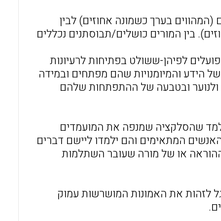
(המהווים בערך כשמונה אחוזים) לבין
של מורים כושלים/תבוסתנים (המהווים למעלה מ-40 אחוזים). בין המורים כושלים/תבוסתנים נכללים
פועלים לפיהן-ששולט בפתיחות לרעיונות
להכשרת מורים, בטבעם של הידע והמיומנויות שהם מפתחים ובמידה
 ולנוער ובטבעה של ההתפתחות שלהם
למד שהסלקציה שמנפה את המועמדים
אנשים המתאימים והם ילמדו ליישם דברים
הוראה או של מורה שעובר השתלמות
ל לזהות את האמונות המושרשות עמוק
ם.