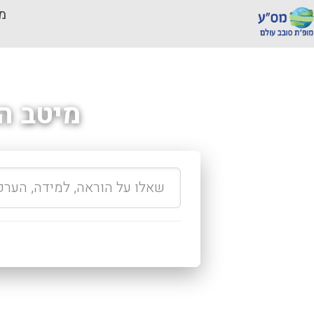
מכ
מיטב ה