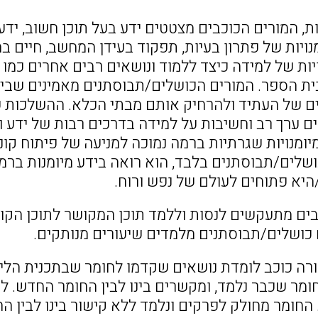
ת, המורים הכוכבים מצטטים ידע בעל תוכן חשוב, ידע 
מנויות של פתרון בעיות, תפקוד בעידן המחשב, חיים בח
נויות של למידה כיצד ללמוד ונושאים רבים אחרים כמ
ית הספר. המורים הכושלים/תבוסתנים מאמינים שבי
 של העתיד ולהרחיק אותם מבתי הכלא. ההשלכות של
ם ערך רב וחשיבות על למידה בדרכים רבות של ידע ו
ומנויות שגרתיות ברמה נמוכה למניעה של פיתוח קו
ושלים/תבוסתנים בלבד, הוא רואה בידע מיומנות ברמ
היא פתוחים לעולם של נפש ורוח.
וכבים מתעקשים לנסות וללמד תוכן המקושר לתוכן הקו
ם כושלים/תבוסתנים מלמדים שיעורים מנותקים.
רה כוכב לומדת נושאים שקדמו לחומר שבתכנית הלימ
ומר שכבר נלמד, ומקשרים בינו לבין החומר החדש. ל
החומר מחולק לפרקים ונלמד ללא קישור בינו לבין הח