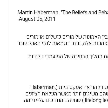
o
A
o
p
Martin Haberman. "The Beliefs and Beha
August 05, 2011.
k
p
ה משווה בין האמונות של מורים כוכבים (star teachers) לבין האמונות של מורים כושלים או מורים
ביר שתיים עשרה מאמונות אלה, ונותן דוגמאות לגבי האופן שבו
את תהליך הבחירה של המועמדים להיות
המחבר טוען כי רק אחד מתוך שניים עשר מורים משתמש באסטרטגיות הוראה אפקטיביות (Haberman,
 שהם משיגים יותר מאשר העלאת הציונים
במבחנים. הם מובילים תלמידים להפוך ללומדים מתמידים (lifelong learners ) שחייהם מודרכים על-ידי מה