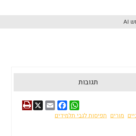
 AI
תגובות
X
E
F
W
m
a
h
יים
מורים
תפיסות לגבי תלמידים
ai
ce
at
l
b
s