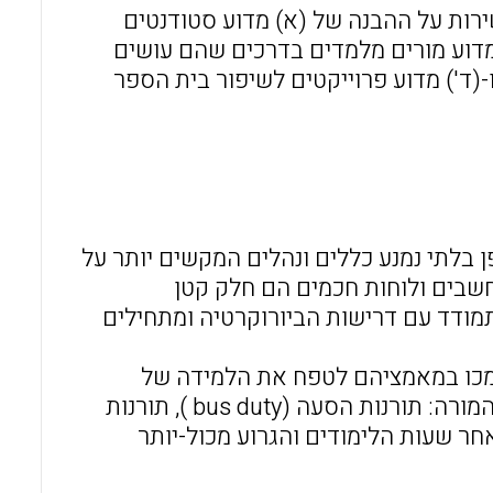
רות על ההבנה של (א) מדוע סטודנטים
 מדוע מורים מלמדים בדרכים שהם עושים
-(ד') מדוע פרוייקטים לשיפור בית הספר
ן בלתי נמנע כללים ונהלים המקשים יותר על
מחשבים ולוחות חכמים הם חלק קטן
מודד עם דרישות הביורוקרטיה ומתחילים
תמכו במאמציהם לטפח את הלמידה של
התלמידים, בתי הספר באופן בלתי נמנע מרחיבים את חובותיו של המורה: תורנות הסעה (bus duty ), תורנות
חר שעות הלימודים והגרוע מכול-יותר