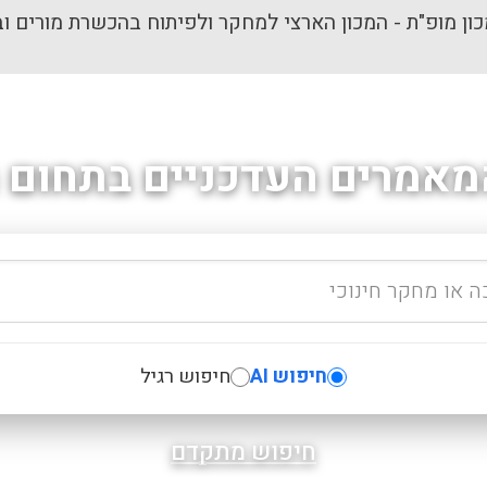
ון מופ"ת - המכון הארצי למחקר ולפיתוח בהכשרת מורים וב
מאמרים העדכניים בתחום ה
חיפוש AI
חיפוש רגיל
חיפוש מתקדם