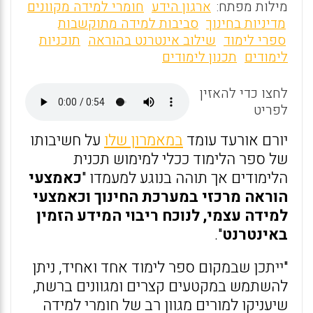
m
a
h
מילות מפתח:
ארגון הידע
חומרי למידה מקוונים
ai
ce
at
מדיניות בחינוך
סביבות למידה מתוקשבות
ספרי לימוד
שילוב אינטרנט בהוראה
תוכניות
l
b
s
לימודים
תכנון לימודים
o
A
o
p
לחצו כדי להאזין
לפריט
p
k
יורם אורעד עומד
במאמרון שלו
על חשיבותו
של ספר הלימוד ככלי למימוש תכנית
הלימודים אך תוהה בנוגע למעמדו "
כאמצעי
הוראה מרכזי במערכת החינוך וכאמצעי
למידה עצמי, לנוכח ריבוי המידע הזמין
באינטרנט
".
"ייתכן שבמקום ספר לימוד אחד ואחיד, ניתן
להשתמש במקטעים קצרים ומגוונים ברשת,
שיעניקו למורים מגוון רב של חומרי למידה