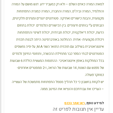
למארג המורה כאדם השלם – ולא רק כמעביר ידע. דגש מושם על המורה
והתלמיד, המורה וביה"ס, המורה והחברה, המורה כמנהיג התפתחות
מקצועית, והבנת כישורים ואתיקה. סטודנטים יוצרים ומציגים תלקיטים,
הנבחנים ע"י בוחנים חיצוניים. בין הכישורים הנלמדים: יכולת בתחום
הדעת, יכולת דיאלקטית, יכולת חברתית, יכולת לשינוי והתפתחות
ויכולת מקצועית- אתית. ההחלטה באוניברסיטה היתה לבנות תכנית
אינטגראטיבית בשילוב עם תוכנית התואר השני
M.A
, על-פיה נחשפים
הסטודנטים לבתי הספר כבר מתחילת ההכשרה, ותחומי החינוך נלמדים
בכל המחלקות באופן אינטגראטיבי. ההתנסות המעשית כוללת 6 שבועות
של מפגש עם השטח, 14 שבועות של הוראה, ו-2 סמסטרים אחרונים-
כמחקר פעולה.
יש לקחת בחשבון כי כל תהליך מסמל התפתחות מתמשכת של העשייה
– העריכו את עבודתכם והוציאו את המיטב ממנה.
למידע נוסף,
ראו אתר הכנס
עדיין אין תגובות לפריט זה