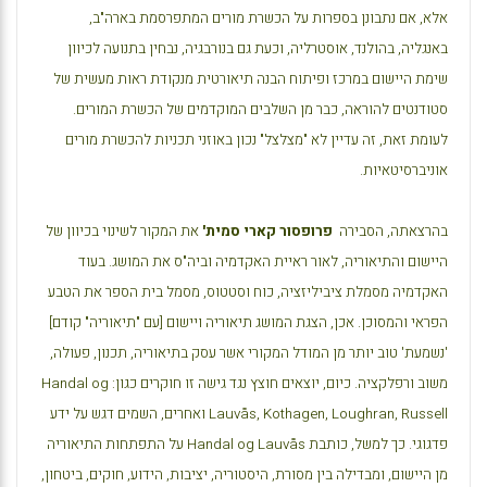
אלא, אם נתבונן בספרות על הכשרת מורים המתפרסמת בארה"ב,
באנגליה, בהולנד, אוסטרליה, וכעת גם בנורבגיה, נבחין בתנועה לכיוון
שימת היישום במרכז ופיתוח הבנה תיאורטית מנקודת ראות מעשית של
סטודנטים להוראה, כבר מן השלבים המוקדמים של הכשרת המורים.
לעומת זאת, זה עדיין לא "מצלצל" נכון באוזני תכניות להכשרת מורים
אוניברסיטאיות.
בהרצאתה, הסבירה
פרופסור קארי סמית'
את המקור לשינוי בכיוון של
היישום והתיאוריה, לאור ראיית האקדמיה וביה"ס את המושג. בעוד
האקדמיה מסמלת ציביליזציה, כוח וסטטוס, מסמל בית הספר את הטבע
הפראי והמסוכן. אכן, הצגת המושג תיאוריה ויישום [עם "תיאוריה" קודם]
'נשמעת' טוב יותר מן המודל המקורי אשר עסק בתיאוריה, תכנון, פעולה,
משוב ורפלקציה. כיום, יוצאים חוצץ נגד גישה זו חוקרים כגון:
Handal og
Lauvås, Kothagen, Loughran, Russell
ואחרים, השמים דגש על ידע
פדגוגי. כך למשל, כותבת
Handal og Lauvås
על התפתחות התיאוריה
מן היישום, ומבדילה בין מסורת, היסטוריה, יציבות, הידוע, חוקים, ביטחון,