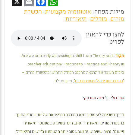
X
E
F
W
m
a
h
מילות מפתח:
אוטונומיה מקצועית
הכשרת
ai
ce
at
מורים
מודלים
תיאוריות
l
b
s
לחצו כדי להאזין
o
A
לפריט
o
p
k
p
מקור
:
Are we currently witnessing a shift from Theory and
teacher education?
Practice to Practice and Theory in
סיכום מעובד של הרצאה מהכנס הבינ"ל החמישי בהכשרת מורים –
"
הכשרת מורים על פרשת דרכים
", מכון מופ"ת
סוכם ע"י דר' ניצה שוובסקי
הדרך השכיחה לעיסוק בנושא המורכב המייצג את של שני עמודי התווך
בהכשרת מורים: תיאוריה ויישום, הינה בשימוש במשפט: "תיאוריה
ויישום". נראה ששימוש זה נשמע טוב יותר מהשימוש ב"יישום ותיאוריה".