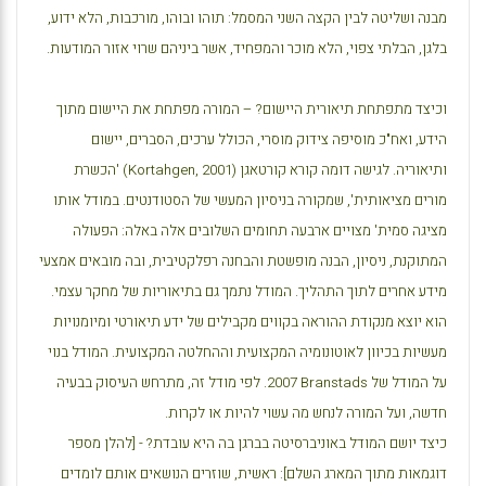
מבנה ושליטה לבין הקצה השני המסמל: תוהו ובוהו, מורכבות, הלא ידוע,
בלגן, הבלתי צפוי, הלא מוכר והמפחיד, אשר ביניהם שרוי אזור המודעות.
וכיצד מתפתחת תיאורית היישום? – המורה מפתחת את היישום מתוך
הידע, ואח"כ מוסיפה צידוק מוסרי, הכולל ערכים, הסברים, יישום
ותיאוריה. לגישה דומה קורא קורטאגן (
Kortahgen, 2001
) 'הכשרת
מורים מציאותית', שמקורה בניסיון המעשי של הסטודנטים. במודל אותו
מציגה סמית' מצויים ארבעה תחומים השלובים אלה באלה: הפעולה
המתוקנת, ניסיון, הבנה מופשטת והבחנה רפלקטיבית, ובה מובאים אמצעי
מידע אחרים לתוך התהליך. המודל נתמך גם בתיאוריות של מחקר עצמי.
הוא יוצא מנקודת ההוראה בקווים מקבילים של ידע תיאורטי ומיומנויות
מעשיות בכיוון לאוטונומיה המקצועית וההחלטה המקצועית. המודל בנוי
על המודל של
Branstads
2007. לפי מודל זה, מתרחש העיסוק בבעיה
חדשה, ועל המורה לנחש מה עשוי להיות או לקרות.
כיצד יושם המודל באוניברסיטה בברגן בה היא עובדת? - [להלן מספר
דוגמאות מתוך המארג השלם]: ראשית, שוזרים הנושאים אותם לומדים