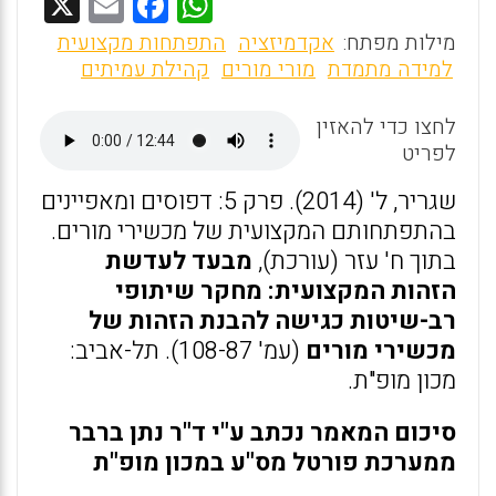
X
E
F
W
m
a
h
מילות מפתח:
אקדמיזציה
התפתחות מקצועית
ai
ce
at
למידה מתמדת
מורי מורים
קהילת עמיתים
l
b
s
לחצו כדי להאזין
o
A
לפריט
o
p
שגריר, ל' (2014). פרק 5: דפוסים ומאפיינים
k
p
בהתפתחותם המקצועית של מכשירי מורים.
בתוך ח' עזר (עורכת),
מבעד לעדשת
הזהות המקצועית: מחקר שיתופי
רב-שיטות כגישה להבנת הזהות של
מכשירי מורים
(עמ' 108-87). תל-אביב:
מכון מופ"ת.
סיכום המאמר נכתב ע"י ד"ר נתן ברבר
ממערכת פורטל מס"ע במכון מופ"ת