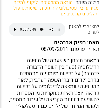
m
a
h
מילות מפתח:
הוראת מתמטיקה
ליקויי למידה
ai
ce
at
מגזר ערבי
פסיכולוגיה חינוכית
שיטות טיפול
תהליכים קוגנטיביים
l
b
s
o
A
לחצו כדי להאזין
o
p
לפריט
k
p
מאת: רפיק אברהים
תאריך פרסום: 08/09/2011
במאמר תיבחן השפעתה של תופעת
הדיגלוסיה (פער בין השפה הדבורה
לכתובה) על רכישת מיומנויות מתמטיות
בקרב ילדים דוברי השפה הערבית, לאור
ההשפעה שנמצאה לדיגלוסיה על רכישת
קריאה. יוצגו ראיות מחקריות מן הספרות
להשפעת כיווניות הקריאה על עיבוד המספר,
ולקושי המיוחד של ילדים עם דיסקלקוליה