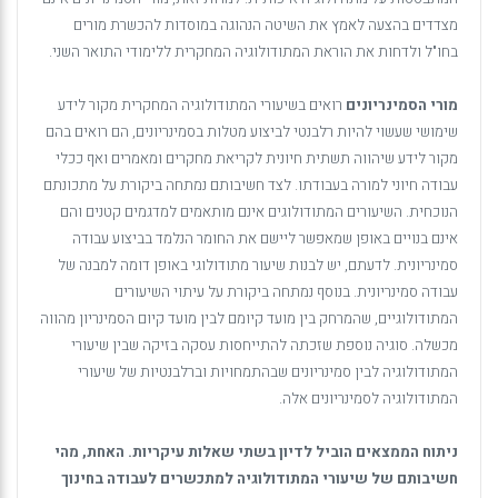
מצדדים בהצעה לאמץ את השיטה הנהוגה במוסדות להכשרת מורים
בחו"ל ולדחות את הוראת המתודולוגיה המחקרית ללימודי התואר השני.
מורי הסמינריונים
רואים בשיעורי המתודולוגיה המחקרית מקור לידע
שימושי שעשוי להיות רלבנטי לביצוע מטלות בסמינריונים, הם רואים בהם
מקור לידע שיהווה תשתית חיונית לקריאת מחקרים ומאמרים ואף ככלי
עבודה חיוני למורה בעבודתו. לצד חשיבותם נמתחה ביקורת על מתכונתם
הנוכחית. השיעורים המתודולוגים אינם מותאמים למדגמים קטנים והם
אינם בנויים באופן שמאפשר ליישם את החומר הנלמד בביצוע עבודה
סמינריונית. לדעתם, יש לבנות שיעור מתודולוגי באופן דומה למבנה של
עבודה סמינריונית. בנוסף נמתחה ביקורת על עיתוי השיעורים
המתודולוגיים, שהמרחק בין מועד קיומם לבין מועד קיום הסמינריון מהווה
מכשלה. סוגיה נוספת שזכתה להתייחסות עסקה בזיקה שבין שיעורי
המתודולוגיה לבין סמינריונים שבהתמחויות וברלבנטיות של שיעורי
המתודולוגיה לסמינריונים אלה.
ניתוח הממצאים הוביל לדיון בשתי שאלות עיקריות. האחת, מהי
חשיבותם של שיעורי המתודולוגיה למתכשרים לעבודה בחינוך