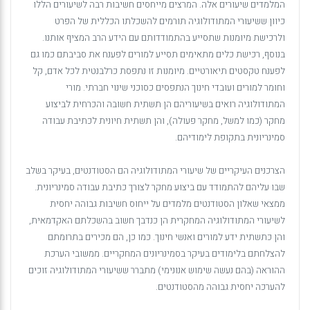
המלמדים שיעורים אלה. המרצים מייחסים חשיבות רבה לשיעורים הללו
כיוון ששיעורי המתודולוגיה תורמים להשכלתו הכללית של הפרט
ולרכישת מיומנות שתסייע בהתמודדותם עם הידע הרב המציף אותנו.
בנוסף, רכישת כלים מתאימים תסייע למורים לפענח את סביבתם כמו גם
לפענח טקסטים תיאורטיים. מיומנות זו נתפסת כרלבנטית לכל אדם, קל
וחומר למורים ועובדי חינוך הנתפסים כסוכני שינוי חברתי. מורי
המתודולוגיה רואים בשיעוריהם הן תשתית חשובה והכרחית לביצוע
מחקר (כמו למשל, מחקר פעולה), והן תשתית חיונית לכתיבת עבודה
סמינריונית בתקופת לימודיהם.
הצרכנים העיקריים של שיעורי המתודולוגיה הם הסטודנטים, בעיקר בשלב
שבו עליהם להתמודד עם ביצוע מחקר לצורך כתיבת עבודה סמינריונית.
ממצאי שאלון הסטודנטים מלמדים על ייחוס חשיבות גבוהה יחסית
לשיעורי המתודולוגיה המחקרית הן כנדבך חשוב בהשכלתם האקדמאית,
והן כתשתית ידע למורים ואנשי חינוך. כמו כן, הם מכירים בתרומתם
להצלחתם בלימודים בעיקר בסמינריונים המחקריים. ממשובי הערכת
ההוראה (בהם נעשה שימוש אנונימי) מתברר ששיעורי המתודולוגיה זוכים
להערכה יחסית גבוהה מהסטודנטים.