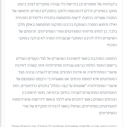
ביקורתית של מאמרים וכן ברכישת כלי עבודה מחקריים לצורך ביצוע
מחקר בסמינריון וכלים להתבוננות ולחקר בתפקידם כמורים. מימושה של
המטרה שעניינה הרחבת ידיעות מתממשת בתכנית הלימודים הנוכחית
ואילו מימוש המטרה העוסקת בהיבט הפרקטי מתממשת באופן חלקי
בלבד, כך למדנו מדיווחי הסטודנטים ומורי הסמינריונים. תרומתם של
השיעורים הללו להיבט המחקרי שבעבודת המורה לא נבדקה במחקר
הנוכחי.
התמונה המורכבת באשר לחשיבות השיעורים אל מול הקשיים העולים
ביישום החומר הנלמד בביצוע עבודות סמינריוניות אינה קשורה לאיכות
שיעורי המתודולוגיה או איכות המרצים, שזוכים להערכה גבוהה מצד
הסטודנטים אלא למספר גורמים. אנו משערות כי היקפם המצומצם של
שיעורי המתודולוגיה "שנוגעים על קצה המזלג" בתכנים הרלוונטיים, רמת
הסטודנטים המתכשרים לעבודה בחינוך ובהוראה, חוסר תיאום בין
הגורמים השונים באשר לתכנים שיש ללמד ובאשר לדרישות שיש להפנות
לסטודנטים בסמינריונים, וערפול באשר להגדרת תפקידם של מורי
הסמינריונים.
בדוח הוצעו ארבע חלופות אפשריות שיסייעו להתמודד עם הקשיים שעלו