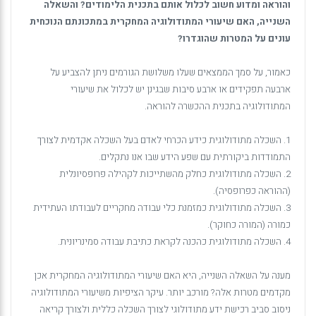
והוראה ומדוע חשוב לכלול אותם בתכנית הלימודים? והשאלה
השנייה, האם שיעורי המתודולוגיה המחקרית במתכונתם הנוכחית
עונים על המטרות שהוגדרו?
כאמור, על סמך הממצאים שעלו משלושת הגורמים ניתן להצביע על
ארבעה תפקידים או ארבע סיבות שבגינן יש לכלול את שיעורי
המתודולוגיה בתכנית ההכשרה להוראה.
1. השכלה מתודולוגית כידע הכרחי לאדם בעל השכלה אקדמית לצורך
התמודדות ביקורתית עם שפע הידע שבו אנו נתקלים.
2. השכלה מתודולוגית כחלק מהשתייכות לקהילה פרופסיונלית
(ההוראה כפרופסיה).
3. השכלה מתודולוגית כמזמנת כלי עבודה מחקריים לעבודתו העתידית
כמורה (המורה כחוקר).
4. השכלה מתודולוגית כהכנה לקראת כתיבת עבודה סמינריונית.
מענה על השאלה השנייה, היא האם שיעורי המתודולוגיה המחקרית אכן
מקדמים מטרות אלה? מורכב יותר. עיקר הציפיות משיעורי המתודולוגיה
ניסוב סביב רכישת ידע מתודולוגי לצורך השכלה כללית ולצורך קריאה