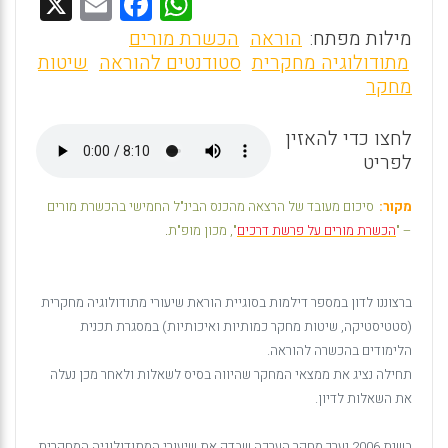
X
E
F
W
m
a
h
מילות מפתח:
הוראה
הכשרת מורים
ai
ce
at
מתודולוגיה מחקרית
סטודנטים להוראה
שיטות
מחקר
l
b
s
o
A
לחצו כדי להאזין
o
p
לפריט
k
p
מקור:
סיכום מעובד של הרצאה מהכנס הבינ"ל החמישי בהכשרת מורים
– "
הכשרת מורים על פרשת דרכים
", מכון מופ"ת
.
ברצוננו לדון במספר דילמות בסוגיית הוראת שיעורי מתודולוגיה מחקרית
(סטטיסטיקה, שיטות מחקר כמותיות ואיכותיות) במסגרת תכנית
הלימודים בהכשרה להוראה.
תחילה נציג את ממצאי המחקר שהיווה בסיס לשאלות ולאחר מכן נעלה
את השאלות לדיון.
בשנת 2006 נערך מחקר הערכה שבדק את שיעורי המתודולוגיה המחקרית