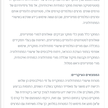
(סטטיסטיקה ושיטות מחקר כמותיות ואיכותיות), אל מול ציפיותיהם של
גורמים שונים: מרצים המלמדים קורסים אלה, סטודנטים הלומדים אותם
ומרצים המלמדים סמינריונים, שבהם נעשה שימוש בידע שנרכש בשיעורי
המתודולוגיה.
המחקר כלל מגוון כלי מחקר ונבדקים: שאלונים למורי סמינריונים,
שאלונים לסטודנטים הלומדים בסמינריונים, ראיונות עם בעלי תפקידים
במכללה ועם מורים המלמדים שיעורי מתודולוגיה מחקרית, שימוש
אנונימי בנתוני הערכת ההוראה, ניתוח סילבוסים של שיעורי המתודולוגיה
המחקרית וקבוצת מיקוד שכללה מורי מתודולוגיה כמותית ואיכותית,
מורי סמינריונים וראש מסלול.
הממצאים העיקריים:
מטרות שיעורי המתודולוגיה המחקרית על פי הסילבוסים הן שלוש:
רכישת ידע מושגי על מאפייני המחקר בשלביו השונים, התנסות בביצוע
חלק משלבים אלה ורכישת ידע ומיומנות לצורך קריאה ביקורתית של
מחקרים בעיקר בתחום החינוך. עם זאת, היקפו המצומצם של כל קורס (1
ש"ש) מונע את מימוש כל המטרות במלואן, כך עולה משיחות עם המרצים