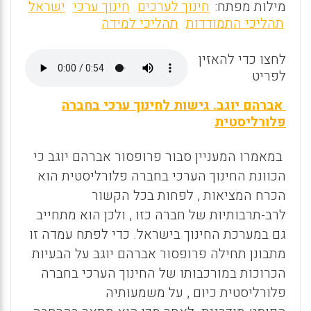
m
a
h
מילות מפתח:
חינוך לערכים
חינוך ערכי
ישראל
ai
ce
at
תהליכי התמודדות
תהליכי למידה
l
b
s
לחצו כדי להאזין
o
A
לפריט
o
p
אברהם יוגב. גישות לחינוך ערכי בחברה
k
p
פלורליסטית
במאמרו המעניין סבור פרופסור אברהם יוגב כי
הכוונת החינוך הערכי בחברה פלורליסטית הוא
הכרח המציאות , לפחות בכל הקשור
לרב-תרבותיות של חברה כזו , ולכן הוא מתחייב
גם במערכת החינוך בישראל. כדי לפתח עמדה זו
מתבונן תחילה פרופסור אברהם יוגב על הבעיות
הכרוכות במורכבותו של החינוך הערכי בחברה
פלורליסטית כיום , על משמעותיה