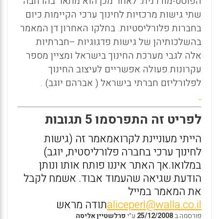
הפוסט-מודרנית. לאחר מכן הוא מתאר בהרחבה
שתי גישות מרכזיות לחינוך ערכי הקיימות כיום
בחברות פלורליסטיות. בחלקו האחרון דן המאמר
בהשלכותיהן של גישות פדגוגיות –חברתיות
אלה לגבי מערכת החינוך בישראל ומציין מספר
עקרונות פעולה אפשריים לעיצוב החינוך
לפלורליזם חברתי בישראל ( אברהם יוגב) .
לפריט זה התפרסמו 5 תגובות
הייתי מעוניינת לקרואמאמר זה (גישות
לחינוך ערכי בחברה פלורליסטית, יוגב)
במלואו.אך האתר איננו פותח אותו ונותן
הודעת שגיאה שהעמוד אבוד. אשמח לקבל
את המאמר במייל
aliceperl@walla.co.il
תודה מראש
פורסמה ב
25/12/2008
ע״י
פרלשטיין אליסה