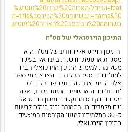
anut/articles/had00090.asp?
fcat=הדימל/הארוה%20יכרדו%20תוטיש%
20&name=תבשחוממ%20הביבסב&title=ת
בשחוממ%20הביבסב%20הארוה%20תוטיש
התיכון הוירטואלי של מט"ח
התיכון הוירטואלי החדש של מט"ח הוא
מסגרת ארגונית חדשנית בישראל, בעיקר
משלימה. למימוש התיכון הוירטואלי חברו
למט"ח בתי ספר מכל רחבי הארץ. בתי ספר
אלה הקימו אגד של בתי ספר. כל בי"ס
"תורם" מורה או שניים ממיטב מוריו, ואלה
מפתחים קורס מתוקשב בתיכון הוירטואלי
וגם מלמדים בו. בתמורה יכול ביה"ס לרשום
כ- 30 מתלמידיו למגוון הקורסים המוצעים
בתיכון הוירטואלי.