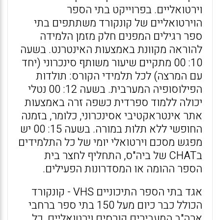
וירטואליים. בפרוייקט בתי הספר
הוירטואליים של קונקורד משתתפים בתי
ספר רגילים המפנים חלק מזמן הלמידה
להוראה מקוונת באמצעות האינטרנט. בשעה
10: 00 מתקיים שיעור משותף סינכרוני (יחד
עם המרצה) לכל תלמידי הקורס: תולדות
הפילוסופיה המערבית. בשעה 12: 00 נטלי
יכולה ללמוד ספרדית כשפה זרה באמצעות
אתר אינטראקטיבי אסינכרוני, כלומר, בזמנה
החופשי ללא תלות במורה. בשעה 15: 00 יש
מפגש מסכם וירטואלי יומי של כל התלמידים
בCHAT של ביה"ס, התחליף לחצר בית
הספר ההומה או המסדרונות הפעילים.
אגד בתי הספר התיכוניים VHS - קונקורד
הכולל כבר כיום מעל 150 בתי ספר ברחבי
ארה"ב המעבירים קורסים וירטואליים. כל