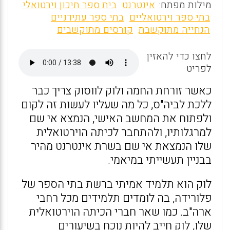
m
a
h
מילות מפתח:
אינטרנט
בית ספר תיכון וירטואלי
ai
ce
at
בתי ספר וירטואליים
בתי ספר עתידניים
הנחייה מתוקשבת
קורסים מתוקשבים
l
b
s
o
A
לחצו כדי להאזין
o
p
לפריט
k
p
כאשר זורחת החמה ולוק לווסוק צריך כבר
ללכת לביה"ס, כל מה שעליו לעשות זה לקום
ולפתוח את המחשב האישי, הנמצא אי שם
למרגלותיו, ולהתחבר לכיתה הוירטואלית
שלו הנמצאת אי שם בשרת אינטרנט מהיר
בבניין תעשייתי במיאמי.
לוק הוא תלמיד אמיתי ברשת בתי הספר של
פלורידה, בה לומדים תלמידים מכל רחבי
ארה"ב. כמו שאר חברי הכיתה הוירטואלית
שלו, לוק חייב להיות נוכח בשיעורים