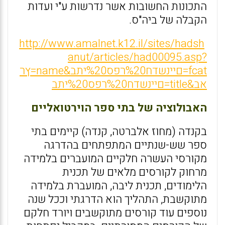
התכונות החשובות אשר נדרשות ע"י ועדות
הקבלה של ביה"ס.
http://www.amalnet.k12.il/sites/hadsh
anut/articles/had00095.asp?
fcat=םיינשדח%20רפס%20יתב&name=ץר
אב&title=םיינשדח%20רפס%20יתב
האבולוציה של בתי ספר הוירטואליים
בקנדה (מחוז אלברטה, קנדה) קיימים בתי
ספר שש-שנתיים המתפתחים בהדרגה
מקורסי העשרה חלקיים המועברים בלמידה
מרחוק לקורסים מלאים של תכנית
הלימודים, תכנית ליבה, המועברת בלמידה
מתוקשבת, התהליך הוא הדרגתי וככל שנה
נוספים עוד קורסים מתוקשבים ויורד חלקם