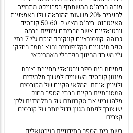
מורה בביה"ס המשתתף בפרוייקט מתחייב
להעביר 20% משעות ההוראה שלו באמצעות
האינטרנט. ביה"ס מציע כ- 50-60 קורסים
וירטואליים אשר מרביתם עיוניים ברמה
גבוהה. קונסורציום קונקורד הוקם ע"י 7 בתי
ספר תיכוניים בקליפורניה והוא נתמך בחלקו
ע"י משרד החינוך הפדרלי האמריקאי.
פתיחת בית ספר וירטואלי מחייבת יצירת
מיגוון קורסים העשויים למשוך תלמידים
ולעניין אותם. המלאי הקיים של הקורסים
המסורתיים הקיים בבתי הספר רחוק
מלהשביע את סקרנותם של התלמידים ולכן
יש צורך לפתח מגוון גדול יותר של קורסים
קצרים.
רשת בית הספר התיכוניים הוירטואלים,