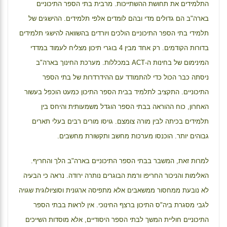
התלמידים את תחושת ההשתייכות. מרבית בתי הספר התיכוניים
בארה"ב הם גדולים מדי ובהם לומדים אלפי תלמידים. ההישגים של
תלמידי בתי הספר התיכוניים הולכים ויורדים בהשוואה להישגי תלמידים
בדורות הקודמים. רק אחד מבין 4 בוגרי תיכון מצליח לעמוד במדדי
המינימום של בחינות ה-
ACT
במכללות. מערכת החינוך בארה"ב
ניסתה כבר הכול כדי להתמודד עם ההידרדרות של בתי הספר
התיכוניים. התקציב לתלמיד בבית הספר התיכון כמעט הוכפל בעשור
האחרון, כוח ההוראה בבתי הספר הוגדל משמעותית והיחס בין
תלמידים בכיתה לבין מורה צומצם. גויסו מורים רבים בעלי תארים
גבוהים יותר. הוכנסו מערכות מחשב ותקשורת מחשבים.
למרות זאת, המשבר בבתי הספר התיכוניים בארה"ב הלך והחריף.
האלימות והניכור החריפו ורמת הבוגרים נותרה ירודה. נראה כי הבעיה
לא נובעת ממחסור ממשאבים אלא מתפיסה ארגונית וסוציולוגית שגויה
לגבי מסגרת ביה"ס התיכון ברצף החינוכי. אין לראות בבתי הספר
התיכוניים חוליית המשך לבתי הספר היסודיים, אלא מוסדות השייכים