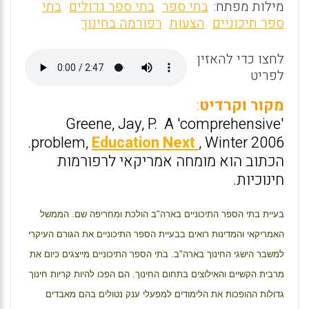
m
a
h
מילות מפתח:
בתי ספר
בתי ספר גדולים
בתי
ai
ce
at
ספר תיכוניים
הצעות
רפורמה בחינוך
l
b
s
לחצו כדי להאזין
o
A
לפריט
o
p
מקור וקרדיט
:
k
p
Greene, Jay, P. A 'comprehensive'
problem,
Education Next
, Winter 2006.
הכתוב הוא מומחה אמריקאי לרפורמות
חינוכיות.
בעיית בתי הספר התיכוניים בארה"ב הולכת ומחריפה שם. הממשל
האמריקאי והמדינות רואים בבעיית הספר התיכוניים את הגורם
העיקרי
למשבר הישגי החינוך בארה"ב. בתי הספר התיכוניים מייצגים כיום את
מרבית הקשיים והאילוצים בתחום החינוך. הם הפכו להיות קריות חינוך
גדולות ההופכות את הלימודים למפעלי ענק נטולים בהם מאבדים