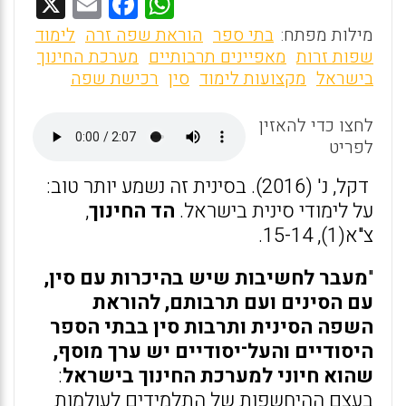
X
E
F
W
m
a
h
מילות מפתח:
בתי ספר
הוראת שפה זרה
לימוד
ai
ce
at
שפות זרות
מאפיינים תרבותיים
מערכת החינוך
בישראל
מקצועות לימוד
סין
רכישת שפה
l
b
s
o
A
לחצו כדי להאזין
o
p
לפריט
k
p
דקל, נ' (2016). בסינית זה נשמע יותר טוב:
על לימודי סינית בישראל.
הד החינוך
,
צ"א(1), 15-14.
"
מעבר לחשיבות שיש בהיכרות עם סין,
עם הסינים ועם תרבותם, להוראת
השפה הסינית ותרבות סין בבתי הספר
היסודיים והעל־יסודיים יש ערך מוסף,
שהוא חיוני למערכת החינוך בישראל
:
בעצם ההיחשפות של התלמידים לעולמות