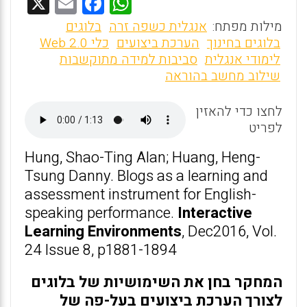
X
E
F
W
m
a
h
מילות מפתח:
אנגלית כשפה זרה
בלוגים
ai
ce
at
בלוגים בחינוך
הערכת ביצועים
כלי Web 2.0
לימודי אנגלית
סביבות למידה מתוקשבות
l
b
s
שילוב מחשב בהוראה
o
A
o
p
לחצו כדי להאזין
לפריט
p
k
Hung, Shao-Ting Alan; Huang, Heng-
Tsung Danny. Blogs as a learning and
assessment instrument for English-
speaking performance.
Interactive
Learning Environments
, Dec2016, Vol.
24 Issue 8, p1881-1894
המחקר בחן את השימושיות של בלוגים
לצורך הערכת ביצועים בעל-פה של