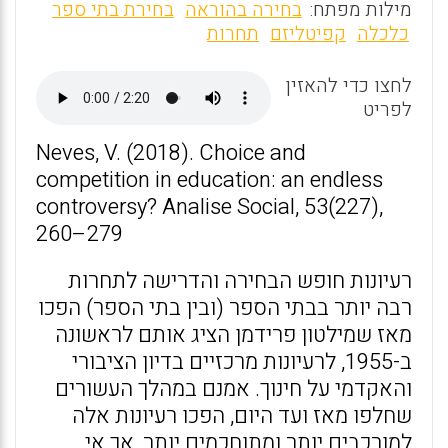
m
a
h
מילות מפתח:
בחירה בהוראה
בחירת בתי ספר
ai
ce
at
כלכלה
קפיטליזם
תחרות
l
b
s
לחצו כדי להאזין
o
A
לפריט
o
p
Neves, V. (2018). Choice and
k
p
competition in education: an endless
controversy? Analise Social, 53(227),
260–279
רעיונות חופש הבחירה והדרישה לתחרות
רבה יותר בבתי הספר (ובין בתי הספר) הפכו
מאז שמילטון פרידמן הציג אותם לראשונה
ב-1955, לרעיונות מרכזיים בדיון הציבורי
והאקדמי על חינוך. אמנם במהלך העשורים
שחלפו מאז ועד היום, הפכו רעיונות אלה
למורכבים יותר ומתוחכמים יותר, אך אי