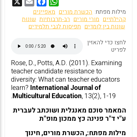
X
E
F
W
m
a
h
מילות מפתח:
הכשרת מורים
מאפיינים
ai
ce
at
קהילתיים
מורי מורים
רב-תרבותיות
שונוּת
שונות בין לומדים
תפיסות לגבי תלמידים
l
b
s
o
A
לחצו כדי להאזין
o
p
לפריט
k
p
Rose, D., Potts, A.D. (2011). Examining
teacher candidate resistance to
diversity: What can teacher educators
learn?
International Journal of
Multicultural Education
, 13(2), 1-19.
המאמר סוכם מאנגלית ושוכתב לעברית
ע"י ד"ר פנינה כץ ממכון מופ"ת
מילות מפתח:, הכשרת מורים, חינוך