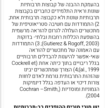
בהעמקת ההבנה של קבוצות תרבותיות
שונות וראית התלמידים כחברים בקבוצות
תרבותיות שונות ולא כקבוצה תרבותית אחת;
2) התמודדות עם חשיבה סטריאוטיפית של
מתכשרים העלולה לגרום להוראה מרשמית
בהשפעת הכללות רחבות ובלתי- בדוקות
(Gutierez & Rogoff, 2003); 3) התמודדות
עם האמונה של מתכשרים להוראה
שאי-אפשר להיענות להבדלים תרבותיים
בגלל ריבויים בתוך כיתה אחת (Cockrell et
al., 1999);4) הצורך שמתכשרים יבינו
שהזהות התרבותית גורמת לאדם לחוות
צורות דיכוי או העדפה בגלל דינמיקות
הגמוניות ומוסדיות (Cochran –Smith,
2004).
יש מורי מורים ההופכים רב-תרבותיות