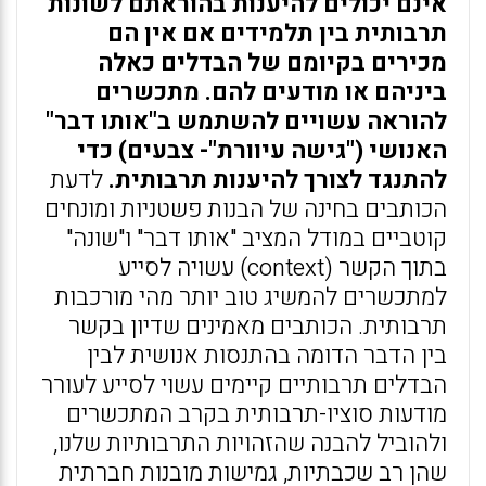
אינם יכולים להיענות בהוראתם לשונות
תרבותית בין תלמידים אם אין הם
מכירים בקיומם של הבדלים כאלה
ביניהם או מודעים להם. מתכשרים
להוראה עשויים להשתמש ב"אותו דבר"
האנושי ("גישה עיוורת"- צבעים) כדי
להתנגד לצורך להיענות תרבותית.
לדעת
הכותבים בחינה של הבנות פשטניות ומונחים
קוטביים במודל המציב "אותו דבר" ו"שונה"
בתוך הקשר (context) עשויה לסייע
למתכשרים להמשיג טוב יותר מהי מורכבות
תרבותית. הכותבים מאמינים שדיון בקשר
בין הדבר הדומה בהתנסות אנושית לבין
הבדלים תרבותיים קיימים עשוי לסייע לעורר
מודעות סוציו-תרבותית בקרב המתכשרים
ולהוביל להבנה שהזהויות התרבותיות שלנו,
שהן רב שכבתיות, גמישות מובנות חברתית