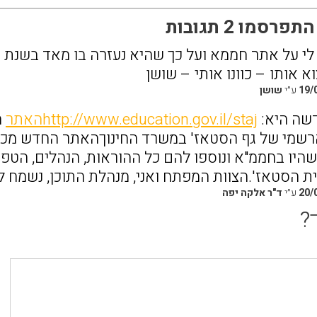
רסמו 2 תגובות
י על אתר חממא ועל כך שהיא נעזרה בו מאד בשנת 
 אותו – כוונו אותי – שושן
19/
ע״י
שושן
שה היא:
http://www.education.gov.il/stajהאתר
ח
שמי של גף הסטאז' במשרד החינוךהאתר החדש מכיל 
שהיו בחממ"א ונוספו להם כל ההוראות, הנהלים, הט
ת הסטאז'.הצוות המפתח ואני, מנהלת התוכן, נשמח ל
20/
ע״י
ד"ר אלקה יפה
?