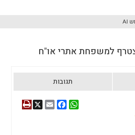
 AI
צטרף למשפחת אתרי או"ח
תגובות
X
E
F
W
m
a
h
ai
ce
at
l
b
s