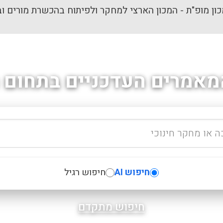
ון מופ"ת - המכון הארצי למחקר ולפיתוח בהכשרת מורים וב
מאמרים העדכניים בתחום ה
חיפוש AI
חיפוש רגיל
חיפוש מתקדם