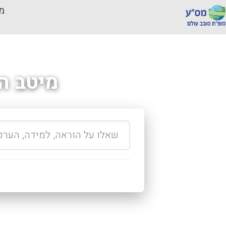
מכ
מיטב ה