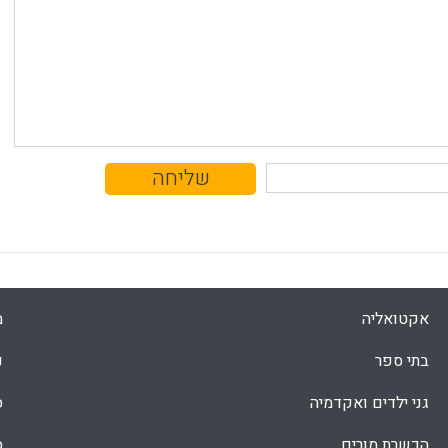
אקטואליה
מ
בתי ספר
נ
גני ילדים ואקדמיה
ס
הכשרת מורים
ס