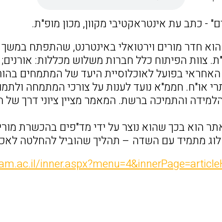
נים" - כתב עת אינטראקטיבי מקוון, מכון מופ"ת.
וא חדר מורים וירטואלי באינטרנט, שהתפתח במשך
"ת. צוות הפיתוח כלל חברות משלוש מכללות: אורנים;
האחראי בפועל לאוכלוסיית היעד של המתמחים בהורא
 או"ח. חממ"א נועד לענות על צורכי המתמחה ולתמוך
למידה והתמיכה ברשת. המאמר מציין ציוני דרך של 
אתר הוא בכך שהוא נוצר על ידי מד"פים בהכשרת מורי
וג מתמיד עם השדה – תהליך שהוביל להחלטה לאכס
cam.ac.il/inner.aspx?menu=4&innerPage=artic