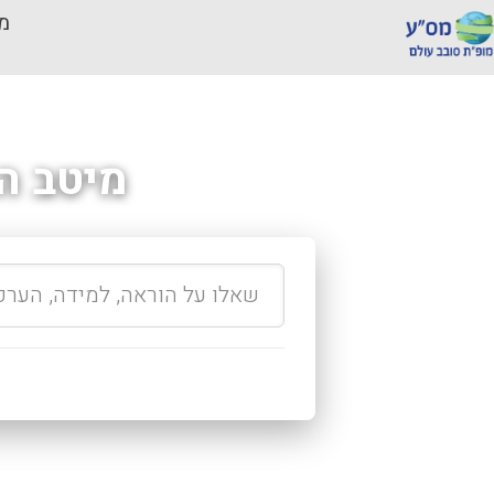
מכ
מיטב ה