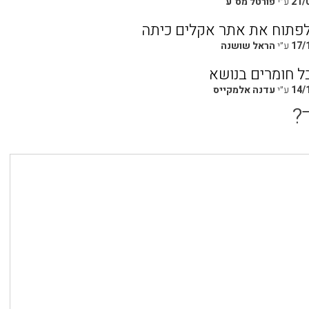
21/
ע״י
פורטל מס"ע
פתוח את אתר אקלים כיתה
17/
ע״י
הראל שושנה
בל חומרים בנושא
14/
ע״י
עדנה אלמקייס
?