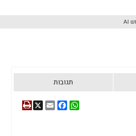
 AI
תגובות
X
E
F
W
m
a
h
ai
ce
at
l
b
s