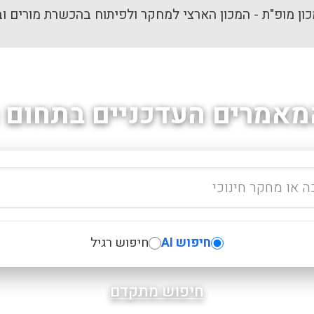
ון מופ"ת - המכון הארצי למחקר ולפיתוח בהכשרת מורים וב
מאמרים העדכניים בתחום ה
חיפוש AI
חיפוש רגיל
חיפוש מתקדם