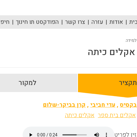
ית
אודות
עזרה
צרו קשר
הפודקסט תו חינוך
חיפוש
 למידה
אקלים כיתה
תקציר
למקור
קסיס
,
עדי חביבי
,
קרן בביקר-שלום
אקלים בית ספר
אקלים כיתה
ין לפריט