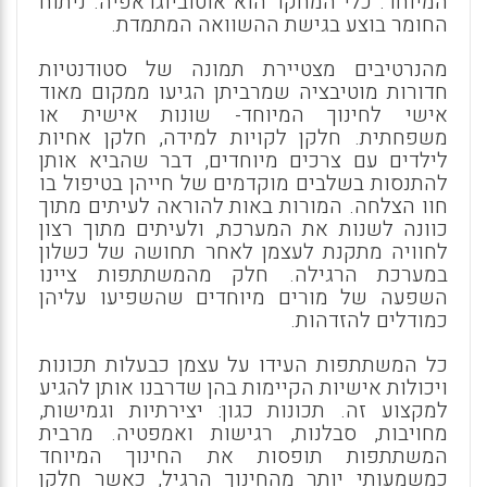
המיוחד. כלי המחקר הוא אוטוביוגראפיה. ניתוח
החומר בוצע בגישת ההשוואה המתמדת.
מהנרטיבים מצטיירת תמונה של סטודנטיות
חדורות מוטיבציה שמרביתן הגיעו ממקום מאוד
אישי לחינוך המיוחד- שונות אישית או
משפחתית. חלקן לקויות למידה, חלקן אחיות
לילדים עם צרכים מיוחדים, דבר שהביא אותן
להתנסות בשלבים מוקדמים של חייהן בטיפול בו
חוו הצלחה. המורות באות להוראה לעיתים מתוך
כוונה לשנות את המערכת, ולעיתים מתוך רצון
לחוויה מתקנת לעצמן לאחר תחושה של כשלון
במערכת הרגילה. חלק מהמשתתפות ציינו
השפעה של מורים מיוחדים שהשפיעו עליהן
כמודלים להזדהות.
כל המשתתפות העידו על עצמן כבעלות תכונות
ויכולות אישיות הקיימות בהן שדרבנו אותן להגיע
למקצוע זה. תכונות כגון: יצירתיות וגמישות,
מחויבות, סבלנות, רגישות ואמפטיה. מרבית
המשתתפות תופסות את החינוך המיוחד
כמשמעותי יותר מהחינוך הרגיל, כאשר חלקן