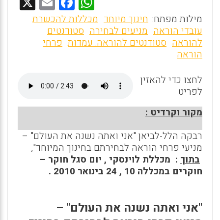
X
E
F
W
m
a
h
מילות מפתח:
חינוך מיוחד
מכללות להכשרת
ai
ce
at
עובדי הוראה
מניעים לבחירה
סטודנטים
להוראה
סטודנטים להוראה: עמדות
פרחי
l
b
s
הוראה
o
A
o
p
לחצו כדי להאזין
לפריט
p
k
מקור וקרדיט
:
רבקה הלל-לביאן "אני ואתה נשנה את העולם" –
מניעי פרחי הוראה לבחירתם בחינוך המיוחד",
בתוך
: מכללת לוינסקי , יום סגל חוקר –
חוקרים במכללה 10 , 24 בינואר 2010 .
"אני ואתה נשנה את העולם" –