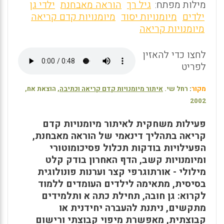
m
a
h
מילות מפתח:
גיל רך
הוראה מאבחנת
ילדי גן
ai
ce
at
ילדים
מיומנויות יסוד
מיומנויות קדם קריאה
מיומנויות קריאה
l
b
s
o
A
לחצו כדי להאזין
o
p
לפריט
k
p
מקור
:
רחל שי.
איתור מיומנויות קדם קריאה וכתיבה
, הוצאת אח,
2002
פעילות משחקית לאיתור מיומנויות קדם
קריאה בתהליך דינאמי של הוראה מאבחנת,
הפעילויות בודקות תכלול פסיכומוטורי
ומיומנויות קשב, הדף האחרון בודק קלט
מילולי - אורתוגרפי קצר וערנות פונולוגית
בסיסית, מתאימה לילדים העומדים ללמוד
לקרוא: גן חובה, תחילת כתה א ותלמידים
מתקשים, ניתנת להעברה יחידנית או
קבוצתית, מאפשרת מיפוי קבוצתי ורישום