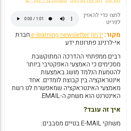
ai
ce
at
הוראה
הוראה מרחוק
משחקים לימודיים
l
b
s
לחצו כדי להאזין
o
A
לפריט
o
p
מקור:
ירחון e-learning newsletter
חברת
k
p
אי-לרנינג פתרונות ידע
רבים ממפתחי ההדרכה המתוקשבת
מסכימים כי האמצעי האפקטיבי ביותר
להטמעת הנלמד מושג באמצעות
אינטראקציה בין קבוצת לומדים. אחד
מאמצעי האינטראקציה שמאפשרת לנו רשת
האינטרנט הוא משחק ה-EMAIL.
איך זה עובד?
משחקי E-MAIL בנויים מסבבים: