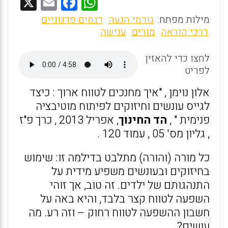
X
E
F
W
m
a
h
מילות מפתח:
גורמי הנעה
דגמים פדגוגיים
ai
ce
at
דרכי הוראה
מורים
ענישה
l
b
s
לחצו כדי להאזין
o
A
לפריט
o
p
אלון נוימן , "איך מחנכים לטווח ארוך : כיצד
k
p
לגייס עונשים וחיזוקים לפיתוח מוטיבציה
פנימית " ,
הד החינוך
, אפריל 2013 , כרך פ"ז
, גליון מס' 05 , עמוד 120 .
כל מורה (והורה) מתלבט בדילמה זו: שימוש
בחיזוקים ובעונשים משפיע מידית על
התנהגותם של ילדים. זה טוב, אך זוהי
השפעה לטווח קצר בלבד, והיא באה על
חשבון ההשפעה לטווח רחוק – וזה רע. מה
עושים?