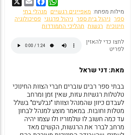
X
E
F
W
m
a
h
מילות מפתח:
מאפיינים רגשיים
מנהלי בתי
ai
ce
at
ספר
ניהול בית ספר
ניהול פדגוגי
פסיכולוגיה
חינוכית
רגשות
תהליכי התמודדות
l
b
s
o
A
לחצו כדי להאזין
o
p
לפריט
k
p
מאת: דני שראל
בבתי ספר רבים עוברים חברי הצוות החינוכי
טלטלות רגשיות עזות, שאין זמן ומרחב
לעבדם כיוון שהמנהל וצוותו "נבלעים" בשלל
מטלות וחובות. במאמר מוצע למנהל לבחון
עד כמה חשוב לו שלמוריו ולו עצמו יהיה
מרחב לברר את הרגשות, הקשים מאד