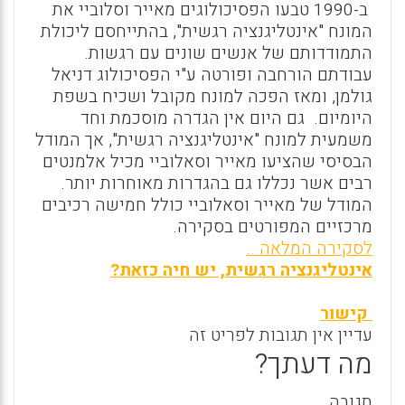
ב-1990 טבעו הפסיכולוגים מאייר וסלוביי את
המונח "אינטליגנציה רגשית", בהתייחסם ליכולת
התמודדותם של אנשים שונים עם רגשות.
עבודתם הורחבה ופורטה ע"י הפסיכולוג דניאל
גולמן, ומאז הפכה למונח מקובל ושכיח בשפת
היומיום. גם היום אין הגדרה מוסכמת וחד
משמעית למונח "אינטליגנציה רגשית", אך המודל
הבסיסי שהציעו מאייר וסאלוביי מכיל אלמנטים
רבים אשר נכללו גם בהגדרות מאוחרות יותר.
המודל של מאייר וסאלוביי כולל חמישה רכיבים
מרכזיים המפורטים בסקירה.
לסקירה המלאה ..
אינטליגנציה רגשית, יש חיה כזאת?
קישור
עדיין אין תגובות לפריט זה
מה דעתך?
תגובה