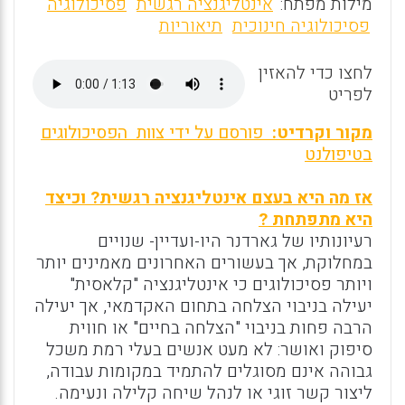
m
a
h
מילות מפתח:
אינטליגנציה רגשית
פסיכולוגיה
ai
ce
at
פסיכולוגיה חינוכית
תיאוריות
l
b
s
לחצו כדי להאזין
o
A
לפריט
o
p
מקור וקרדיט:
פורסם על ידי צוות הפסיכולוגים
k
p
בטיפולנט
אז מה היא בעצם אינטליגנציה רגשית? וכיצד
היא מתפתחת ?
רעיונותיו של גארדנר היו-ועדיין- שנויים
במחלוקת, אך בעשורים האחרונים מאמינים יותר
ויותר פסיכולוגים כי אינטליגנציה "קלאסית"
יעילה בניבוי הצלחה בתחום האקדמאי, אך יעילה
הרבה פחות בניבוי "הצלחה בחיים" או חווית
סיפוק ואושר: לא מעט אנשים בעלי רמת משכל
גבוהה אינם מסוגלים להתמיד במקומות עבודה,
ליצור קשר זוגי או לנהל שיחה קלילה ונעימה.