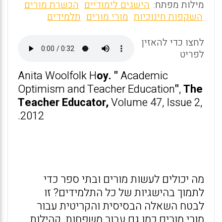
m
a
h
מילות מפתח:
הישגים לימודיים
הכשרת מורים
ai
ce
at
השקפות חינוכיות
מורי מורים
תלמידים
l
b
s
לחצו כדי להאזין
o
A
לפריט
o
p
Anita Woolfolk H
oy. "
Academic
k
p
Optimism and Teacher Education
"
,
The
Teacher Educator,
Volume 47, Issue 2,
2012.
מה יכולים לעשות מורים ובתי ספר כדי
לתמוך בהישגיות של כל התלמידים? זו
לבטח השאלה הבסיסית והקריטית עבור
מורי מורים כמו גם עבור משפחות, קהילות