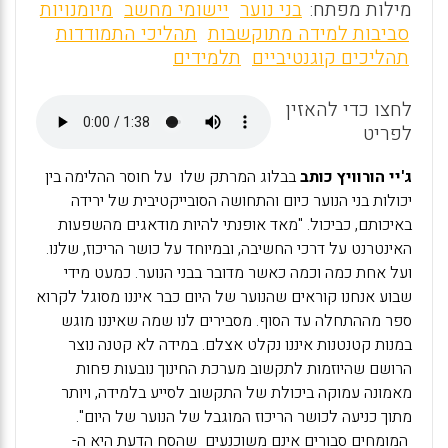
m
a
h
מילות מפתח:
בני נוער
יישומי מחשב
מיומנויות
ai
ce
at
סביבות למידה מתוקשבות
תהליכי התמודדות
תהליכים קוגנטיביים
תלמידים
l
b
s
o
A
לחצו כדי להאזין
o
p
לפריט
k
p
ג'יי הורוויץ כותב
בבלוג המרתק שלו על חוסר ההלימה בין
יכולות בני הנוער כיום והתחושה הסובייקטיבית של ירידה
באיכותם, כביכול. "מאד אופנתי להיות מודאגים מהשפעות
האינטרנט על דרכי החשיבה, ובמיוחד על כושר הריכוז, שלנו.
ועל אחת כמה וכמה כאשר מדובר בבני הנוער. כמעט מידי
שבוע אנחנו קוראים שהנוער של היום כבר איננו מסוגל לקרוא
ספר מההתחלה עד הסוף. מסבירים לנו שמה שאיננו מוגש
במנות קטנטנות איננו נקלט אצלם. במידה לא קטנה נוצר
הרושם שהיוזמות לתקשוב מערכת החינוך נובעות פחות
מאמונה עמוקה ביכולת של התקשוב לסייע בלמידה, ויותר
מתוך כניעה לכושר הריכוז המוגבל של הנוער של היום".
המומחים סבורים אינם משוכנעים שהסח הדעת היא ה-