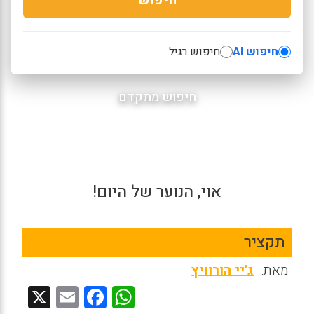
חיפוש AI
חיפוש רגיל
חיפוש מתקדם
אוי, הנוער של היום!
תקציר
מאת:
ג'יי הורוויץ
X
E
F
W