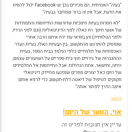
"בעיה" האמיתית. הם מכירים בכך ש-
Facebook
יכול להסיח
את הדעת, אבל אין זה ברור שמדובר בבעיה".
"לא חסרות בעיות חינוכיות שדורשות התייחסות והתמודדות
של אנשי חינוך. היו כאלה לפני הדיגיטאליות (וגם לפני הרדיו,
ולפני הטלוויזיה) והן בוודאי עוד יהיו איתנו הרבה אחרי
שנפסיק להתרגש מהתקשוב. בין הבעיות האלו, בעיית העדר
האכפתיות של תלמידים כלפי הנלמד בבית הספר, בעיית
ההתגברות של גירויים חוץ-בית-ספריים על השיעורים עצמם,
היתה, ותישאר, אחת הגדולות. אבל התייחסות אל התלמידים
של היום כאל יצורים מוזרים שנפגעו מחיידק דיגיטאלי
וזקוקים לטיפול של דיאטה דלת-תקשוב כדי לרפא אותם
איננה הדרך לפתור אותה".
קישור
אוי, הנוער של היום!
עדיין אין תגובות לפריט זה