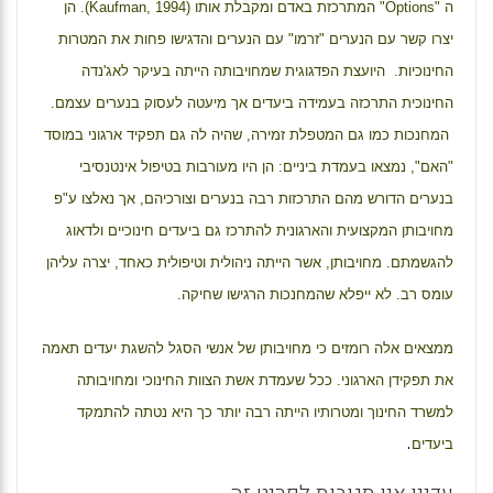
ה "
Options
" המתרכזת באדם ומקבלת אותו (
Kaufman, 1994
). הן
יצרו קשר עם הנערים "זרמו" עם הנערים והדגישו פחות את המטרות
החינוכיות. היועצת הפדגוגית שמחויבותה הייתה בעיקר לאג'נדה
החינוכית התרכזה בעמידה ביעדים אך מיעטה לעסוק בנערים עצמם.
המחנכות כמו גם המטפלת זמירה, שהיה לה גם תפקיד ארגוני במוסד
"האם", נמצאו בעמדת ביניים: הן היו מעורבות בטיפול אינטנסיבי
בנערים הדורש מהם התרכזות רבה בנערים וצורכיהם, אך נאלצו ע"פ
מחויבותן המקצועית והארגונית להתרכז גם ביעדים חינוכיים ולדאוג
להגשמתם. מחויבותן, אשר הייתה ניהולית וטיפולית כאחד, יצרה עליהן
עומס רב. לא ייפלא שהמחנכות הרגישו שחיקה.
ממצאים אלה רומזים כי מחויבותן של אנשי הסגל להשגת יעדים תאמה
את תפקידן הארגוני. ככל שעמדת אשת הצוות החינוכי ומחויבותה
למשרד החינוך ומטרותיו הייתה רבה יותר כך היא נטתה להתמקד
.
ביעדים