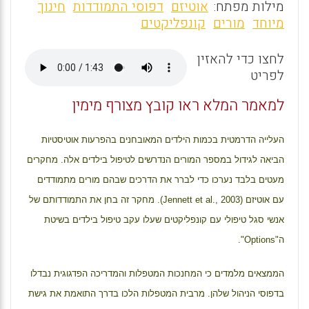
m
a
h
מילות מפתח:
אוטיזם
דפוסי התמודדות
חינוך
ai
ce
at
מיוחד
מורים
קונפליקטים
l
b
s
לחצו כדי להאזין
o
A
לפריט
o
p
למאמר המלא ראו קובץ מצורף מימין
k
p
העלייה הדרמטית בכמות הילדים המאובחנים בהפרעות אוטיסטיות
הביאה לגידול במספר המורים הנדרשים לטיפול בילדים אלה. מחקרים
מעטים בלבד נערכו כדי לברר את הדרכים שבהם מורים מתמודדים
עם אוטיזם (
Jennett et al., 2003
). מחקר זה בחן את התמודדותם של
אנשי סגל טיפולי עם קונפליקטים שעלו עקב טיפול בילדים בשיטת
ה"
Options
".
הממצאים מלמדים כי המחנכות המטפלות והמדריכה הפדגוגית נבדלו
בדפוסי הניהול שלהן. מרבית המטפלות הלכו בדרך התואמת את גישת