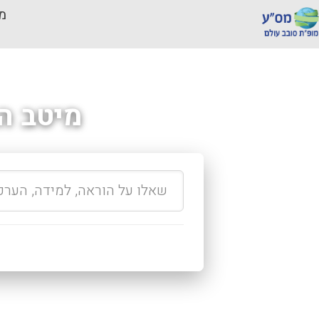
מכ
מיטב ה