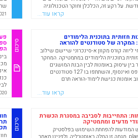
שת. על רקע זה, הכלכלן וחוקר הטכנולוגיה
שרו
וס שוואב, מסביר מדוע קורסים מקוונים, מרכזי
בעל
קראו עוד...
021
ת בקמפוס ושדרוג תוכניות לימודים קיימות
מהם
. הוא קורא לשינוי מערכתי, הבנוי מארבעה
הם 
 במאמר.
שיכ
ות חזותית בתוכנית הלימודים
פעי
ורל
סיכום
 המקרה של סטודנטים להוראה
ספר
Faceboo
Email
Whats
X
הפד
פלו
 ליווה קורס מקוון א-סינכרוני שיישם שילוב
חשי
בינ
זותית בתוכנית הלימודים במתמטיקה. המחקר
מכמ
בין עיסוק באומנות לבין הבנת המושגים
אינ
המתמטיים אפס ואינסוף, והשתתפו בו 127 סטודנטים
כנד
ב אומנות כגישת לימוד-הוראה תרם
לבי
 הסטודנטים, עורר בהם רגשות חיוביים,
מרב
קראו עוד...
תם ונמצא קשור להישגים גבוהים במשימות
020
אינ
 כן, נמצא שלמעורבות פעילה ביצירת עבודת
הנפ
ת הייתה תרומה רבה יותר להישגים על פני
 של יצירת אומנות קיימת.
מות: התחייבות לסביבה במסגרת הכשרת
חוו
סיכום
ודי מדעים ומתמטיקה
תרב
Faceboo
Email
Whats
X
תכנ
דש המודעות להפחתת השימוש בפלסטיק
חוו
#plasticfreejuly. מגמה זו החלה באוסטרליה, ולפנינו מאמר