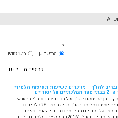
 AI
מיון:
מחדש לישן
מישן לחדש
פריטים מ-1 ל-10
ברים לתנ"ך – מנוכרים לשיעור: תפיסות תלמידי
פר ממלכתיים על־יסודיים
המחקר בחן את יחסם לתנ"ך של בני נוער מדור ה־Z בישראל
ואת ציפיותיהם מלימודי תנ"ך בבית הספר. 76 תלמידים
י ספר על-יסודיים ממלכתיים ברחבי הארץ רואיינו
בשנת הלימודים תשע"ו (2016). הממצאים מלמדים על כך