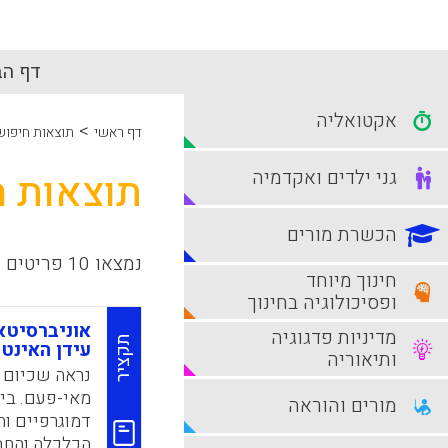
דף הב
אקטואליה
>
דף ראשי
תוצאות חיפוש
גני ילדים ואקדמיה
תוצאות ח
הכשרת מורים
נמצאו 10 פריטים
חינוך מיוחד
ופסיכולוגיה בחינוך
אוניברסיטא
מדיניות פדגוגיה
תקציר
עידן האינטל
ותיאוריה
נראה שכיום ה
מאי-פעם. בינ
מורים והוראה
דמוגרפיים וח
הכלכלה והחבר