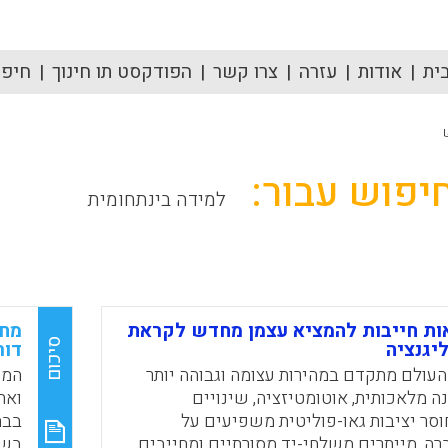
ית
אודות
עזרה
צרו קשר
הפודקסט תו חינוך
חיפוש
יפוש עבור:
למידה בינתחומית
ות חייבות להמציא עצמן מחדש לקראת
מחו
סיכום
יגנציה
דור ה־ Z בבתי ס
עולם מתקדם במהירות עצומה וגבוהה יותר
ה מלאכותית, אוטומטיזציה, שינויים
וסר יציבות גאו-פוליטית משפיעים על
בבת
ה, מייתרים משלחי-יד מסורתיים ומחייבים