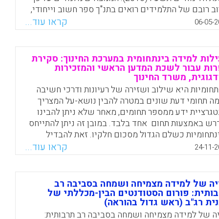
ב רובם של התלמידים רואים בתנ"ך ספר חשוב וייחודי,
 מסרים ערכיים ותרבותיים רלוונטיים. עם זאת, רבים
קראו עוד...
06-05-2
 מפנים ביקורת חריפה כלפי שיעורי התנ"ך בבית הספר.
מבקשים לשנות את מהותם של שיעורי התנ"ך, כך
ללו סוגיות חברתיות, סביבתיות, מעוררות חשיבה
לות למידה בינתחומית במערכת החינוך: סקירת
וונטיות לחייהם. התלמידים מעוניינים בהוראה
ות עבור לשכת המדען הראשי והמזכירות
גוגית, משרד החינוך
רליסטית ובדרכי למידה פעילות וחווייתיות המעודדות
בה מסדר גבוה.
תחומיות היא שילוב ושזירה של רעיונות ודרכי חשיבה
ה תחומי דעת שונים במטרה להבין נושא-על המצריך
Facebook
Email
WhatsApp
X
טגרציית ידע ממספר תחומים, מאחר שלא ניתן להבינו
רש באמצעות תחום אחד בלבד. במובן זה ניתן להתייחס
נתחומיות כשלם הגדול מסכום חלקיו. זאת להבדיל
-תחומיות שפירושה שילוב בין כמה תחומי ידע, אך ללא
קראו עוד...
24-11-2
טגרציה ביניהם – באופן שכל תחום שומר על זהותו
רדת.
יה של למידה מצמיחה ושמחה בסביבה רב
Facebook
Email
WhatsApp
X
ותית: פורום הסטודנטים הבין-מכללתי של
ית רג"ב (ראש גדול בהוראה)
יה של למידה מצמיחה ושמחה בסביבה רב תרבותית: