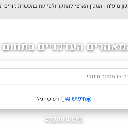
ון מופ"ת - המכון הארצי למחקר ולפיתוח בהכשרת מורים וב
מאמרים העדכניים בתחום ה
חיפוש AI
חיפוש רגיל
חיפוש מתקדם