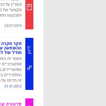
מעניין על הכ
מקצועי של מ
התבקשו התלמ
לנושא הקיימו
חשיבות הנוש
24-07-2019
הראשונה לבח
תלמידיהם.
חקר מקרה ש
k
App
ההשפעה של 
לינק
מודל של למ
מאמר זה בוחן
אפקטיביים י
שמעניינים, 
התלמידים באמ
מתמחים בהור
01-01-2013
2013).
פדגוגיה קו