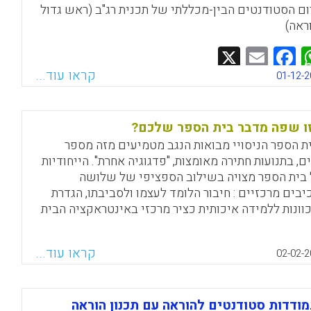
ום הסטודנטים הבין-מכללתי של תכנית רג"ב (ראש גדול
ראה)
Facebook
Email
WhatsApp
X
קראו עוד...
01-12-2
ו שפה מדבר בית הספר שלכם?
ת הספר הניסויי מבואות הנגב מטמיעים מזה מספר
ם, בתנועות חתירה מאומצות, "פדגוגיה אחרת". הייחודיות
בית הספר מצויה בשילוב הספציפי של שלושה
יבים מרכזיים : חיבור הלומד לעצמו ולסביבתו, הגדרת
וונות ללמידה איכותית כציר מרכזי באינטראקציה הבית
ית, ושינוי בתפקיד המורה. השפה הבית ספרית היא מה
בר את כל חוטי השתי והערב למארג בית ספרי ייחודי.
קראו עוד...
02-02-2
ת הספר מבואות הנגב שומעים "אותנטית". בית ספר
סויי מבואות הנגב שינה הגדרות של מערכת למידה
צאת שעות מקצועות השונים, הנהוגות ברב בתי הספר
ודדות סטודנטים להוראה עם תכנון הוראה
ם, במטרה ליישם פדגוגיה הנותנת חווית למידה טובה