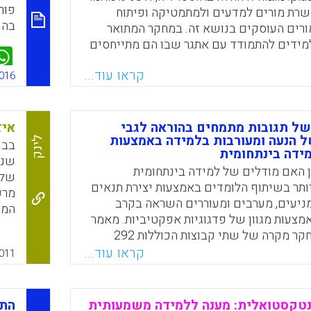
פור
שרת מורים למדעים ולמתמטיקה ופיתוח
בהו
ורים העוסקים בנושא זה. במחקר המתואר
ידים להתמודד עם אתגר שבו הם מתייחסים
ת, לתעד את הביצוע ולכתוב רפלקציה על
קראו עוד...
א. במקביל התבקשו המורים בשנתם
016
ון את השפעת האתגר על הוראתם ועל
ל תגובות מתמחים בהוראה לגבי
איז
Faceboo
Email
Whats
X
הנעה ומעורבות בלמידה באמצעות
לינק
בבי
ידה בינתחומית
שני
 האם מודלים של למידה בינתחומית
של 
ותר בשיתוף הלומדים באמצעות יצירת תנאים
מרכ
מניעים, מערבים ומעוררים השראה בקרב
המכ
צעות מגוון של פדגוגיות אפקטיביות. מאמר
ספר
זה מדווח על חקר מקרה של שתי קבוצות הכוללות 292
שמח
אה לבית הספר היסודי במהלך שנתיים
קראו עוד...
011
בבי
שהשתתפו במודל של למידה בינתחומית (Birchinall, Liz,
הני
והק
נטקסטואלית: מענה ללמידה משמעותית
התמ
כיו