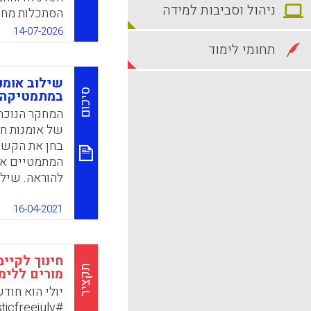
ניהול וסביבות למידה
הסתכלות מחוד
והחינוך, קלא
14-07-2026
בינה מלאכותי
תחומי לימוד
אינם מספיקים
שלבים, ומוצג
שילוב אומנ
סיכום
במתמטיקה:
k
App
המחקר הנוכחי
של אומנות ח
בחן את הקשר 
להוראה. שילו
למוטיבציה של
הגביר סקרנו
16-04-2021
מתמטיות. כמו
אומנות מקורי
בחירה וניתוח
חינוך לקיי
תקציר
מורים ללימ
k
App
יולי הוא חו