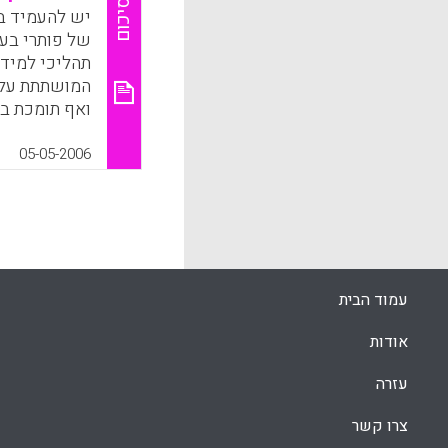
k
App
סיכום
יש להעמיד ב
של פותרי בעיו
תהליכי למידה
המושתתת על 
ואף תומכת בה
הוא הקונטקס
צומחות הבעיו
05-05-2006
זה מכתיב כיו
ומשתנה בעצמו
יצירת הידע 
בגלוי או בסמ
קונטקסטואלי
החינוכית השל
עמוד הבית
הספר. ההצעה 
שונה מזו הקי
אודות
רגישה למובנ
עזרה
הפנים של הי
גורודצקי הי
צרו קשר
הפרט, החברה 