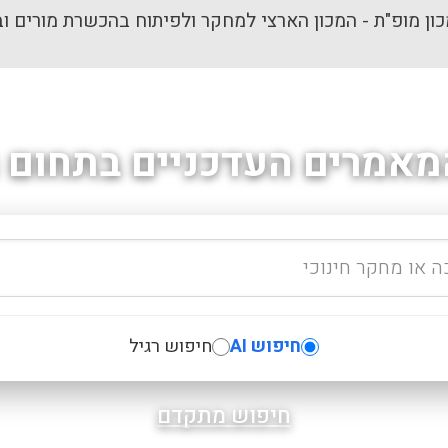
ון מופ"ת - המכון הארצי למחקר ולפיתוח בהכשרת מורים וב
מאמרים העדכניים בתחום ה
חיפוש AI
חיפוש רגיל
חיפוש מתקדם