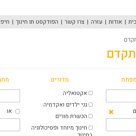
ית
אודות
עזרה
צרו קשר
הפודקסט תו חינוך
חיפוש
קדם
תקדם
מפתח
מדורים
מחב
אקטואליה
גני ילדים ואקדמיה
ם
או
הכשרת מורים
חינוך מיוחד ופסיכולוגיה
בחינוך