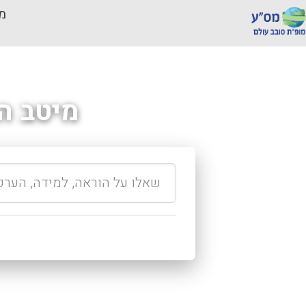
מכ
מיטב ה